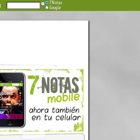
7Notas
N
Google