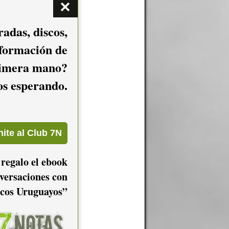
adas, discos,
nformación de
imera mano?
mos esperando.
 regalo el ebook
versaciones con
cos Uruguayos”