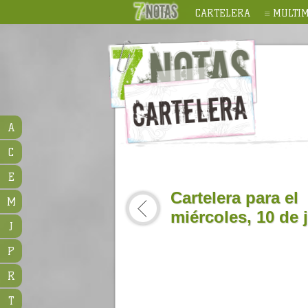
CARTELERA
MULTIM
A
C
E
Cartelera para el
M
miércoles, 10 de 
J
P
R
T