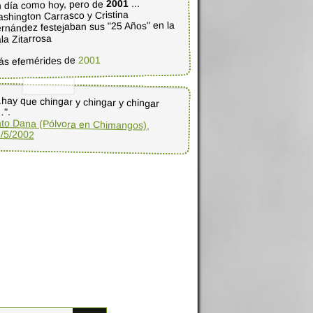
...
2001
 día como hoy, pero de
shington Carrasco y Cristina
rnández festejaban sus "25 Años" en la
la Zitarrosa
2001
ás efemérides de
..hay que chingar y chingar y chingar
…".
to Dana (Pólvora en Chimangos),
/5/2002