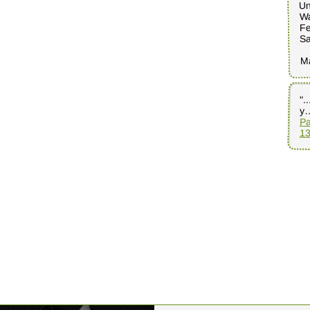
Un
Wa
Fe
Sa
M
".
y
Pa
13