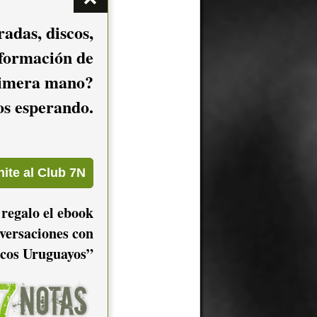
adas, discos,
nformación de
imera mano?
mos esperando.
 regalo el ebook
versaciones con
cos Uruguayos”