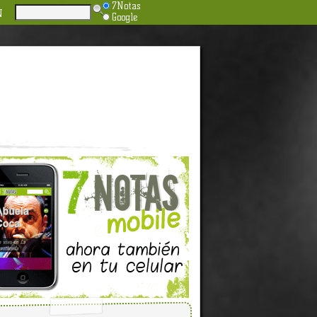
7Notas
N
Google