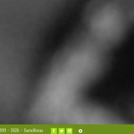
999 - 2026 -
SieteNotas

