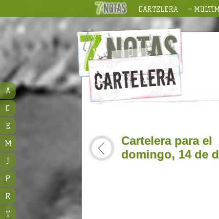
CARTELERA
MULTIM
A
C
E
Cartelera para el
M
domingo, 14 de d
J
P
R
T