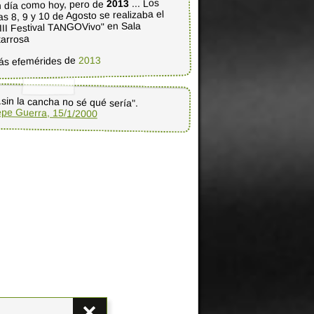
... Los
2013
 día como hoy, pero de
as 8, 9 y 10 de Agosto se realizaba el
III Festival TANGOVivo" en Sala
tarrosa
2013
ás efemérides de
..sin la cancha no sé qué sería".
pe Guerra, 15/1/2000