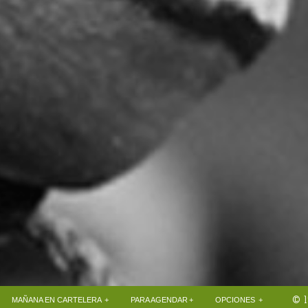
© 1
+
+
+
MAÑANA EN CARTELERA
PARA AGENDAR
OPCIONES