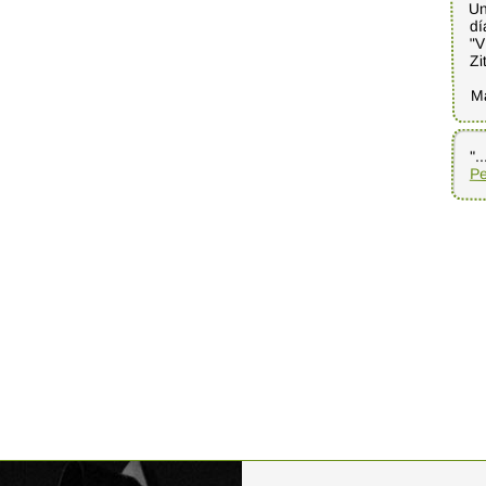
Un
dí
"V
Zi
M
".
Pe