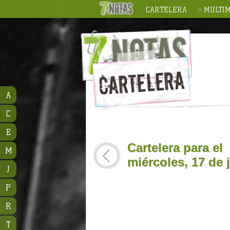
CARTELERA
MULTIM
A
C
E
Cartelera para el
M
miércoles, 17 de 
J
P
R
T