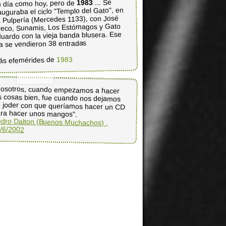
... Se
1983
 día como hoy, pero de
auguraba el ciclo "Templo del Gato", en
 Pulpería (Mercedes 1133), con José
eco, Sunamis, Los Estómagos y Gato
uardo con la vieja banda blusera. Ese
a se vendieron 38 entradas
1983
ás efemérides de
osotros, cuando empezamos a hacer
s cosas bien, fue cuando nos dejamos
 joder con que queríamos hacer un CD
ra hacer unos mangos".
dro Dalton (Buenos Muchachos) ,
/6/2002