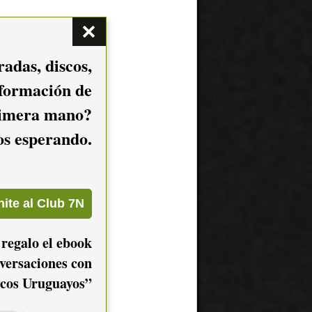
adas, discos,
nformación de
imera mano?
mos esperando.
 regalo el ebook
versaciones con
cos Uruguayos”