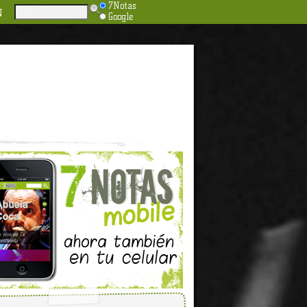
7Notas
N
Google