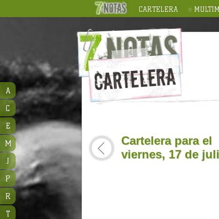
CARTELERA
MULTIM
A
C
E
Cartelera para el
M
viernes, 17 de jul
J
P
R
T