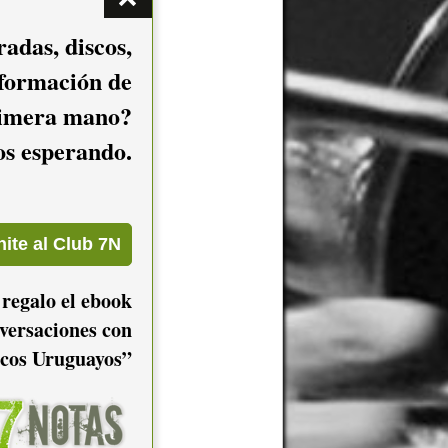
adas, discos,
nformación de
imera mano?
mos esperando.
 regalo el ebook
versaciones con
cos Uruguayos”