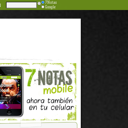
7Notas
N
Google