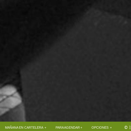
© 1
+
+
+
MAÑANA EN CARTELERA
PARA AGENDAR
OPCIONES