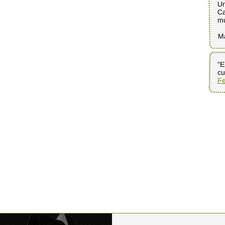
Un
Ca
mú
M
"E
cu
Fe