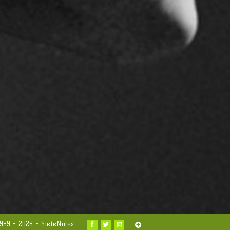
999 - 2026 -
SieteNotas

