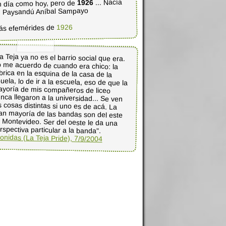
... Nacía
1926
 día como hoy, pero de
 Paysandú Aníbal Sampayo
1926
ás efemérides de
a Teja ya no es el barrio social que era.
o me acuerdo de cuando era chico: la
ábrica en la esquina de la casa de la
uela, lo de ir a la escuela, eso de que la
ayoría de mis compañeros de liceo
nca llegaron a la universidad... Se ven
s cosas distintas si uno es de acá. La
an mayoría de las bandas son del este
e Montevideo. Ser del oeste le da una
rspectiva particular a la banda".
onidas (La Teja Pride), 7/9/2004