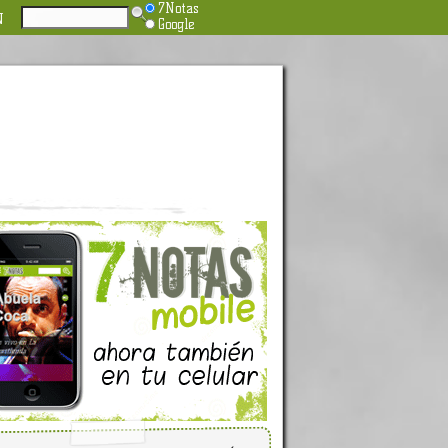
7Notas
N
Google