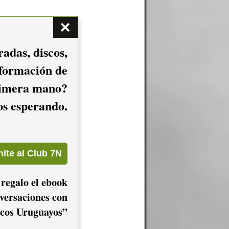
adas, discos,
nformación de
imera mano?
mos esperando.
 regalo el ebook
versaciones con
cos Uruguayos”