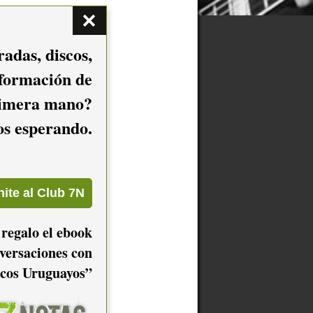
adas, discos,
nformación de
imera mano?
mos esperando.
 regalo el ebook
versaciones con
cos Uruguayos”