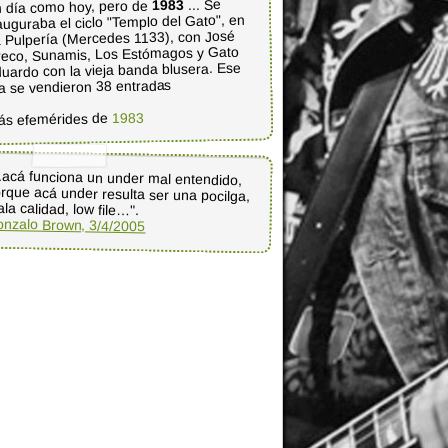
... Se
1983
 día como hoy, pero de
auguraba el ciclo "Templo del Gato", en
 Pulpería (Mercedes 1133), con José
eco, Sunamis, Los Estómagos y Gato
uardo con la vieja banda blusera. Ese
a se vendieron 38 entradas
1983
ás efemérides de
..acá funciona un under mal entendido,
rque acá under resulta ser una pocilga,
la calidad, low file…".
nzalo Brown, 3/4/2005