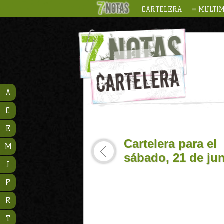
CARTELERA
MULTIM
A
C
E
Cartelera para el
M
sábado, 21 de ju
J
P
R
T