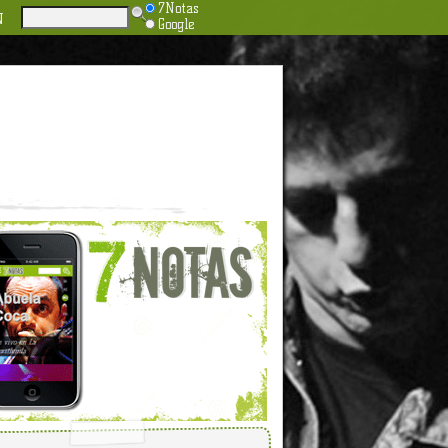
7Notas
N
Google