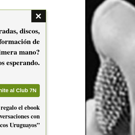
adas, discos,
nformación de
imera mano?
mos esperando.
 regalo el ebook
versaciones con
cos Uruguayos”