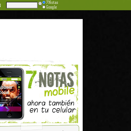
7Notas
N
Google