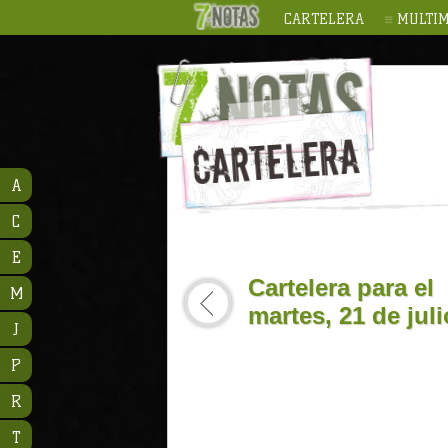
CARTELERA
MULTIM
A
C
E
Cartelera para el
M
martes, 21 de jul
J
P
R
T