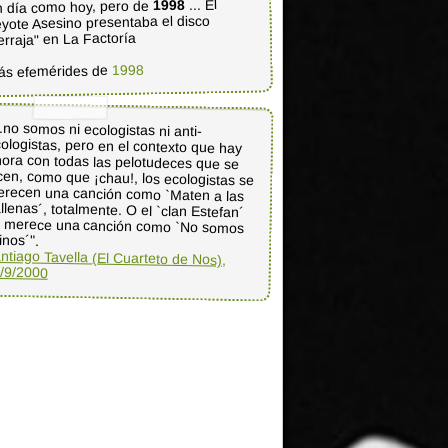
... El
1998
 día como hoy, pero de
yote Asesino presentaba el disco
erraja" en La Factoría
1998
ás efemérides de
..no somos ni ecologistas ni anti-
ologistas, pero en el contexto que hay
ora con todas las pelotudeces que se
cen, como que ¡chau!, los ecologistas se
recen una canción como `Maten a las
llenas´, totalmente. O el `clan Estefan´
 merece una canción como `No somos
tinos´".
ntiago Tavella (El Cuarteto de Nos),
/9/2000