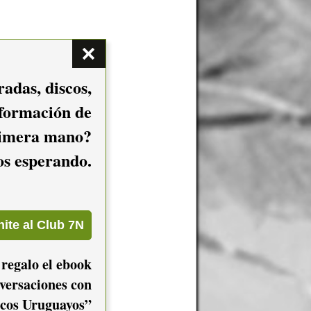
adas, discos,
nformación de
imera mano?
mos esperando.
 regalo el ebook
versaciones con
cos Uruguayos”