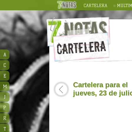
CARTELERA
MULTIM
A
C
E
Cartelera para el
M
jueves, 23 de jul
J
P
R
T