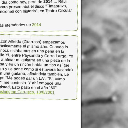
... Raúl
2014
 día como hoy, pero de
stro presentaba el disco "Tintabrava,
nciones con historia", en Teatro Circular
2014
ás efemérides de
..con Alfredo (Zitarrosa) empezamos
ácticamente el mismo año. Cuando lo
onocí, estábamos en una peña en la
lle Yí, entre Paysandú y Cerro Largo. Yo
i a afinar mi guitarra en una pieza de la
sa y en un rincón había un tipo así (se
ra y se pone como si estuviera tocando)
n una guitarra, afinándola también. Le
go: "Me podés dar un LA". "Sí, cómo
o", me contesta. Y ahí empecé una
istad. Esto pasó en el año ´60".
shington Carrasco, 18/8/2001