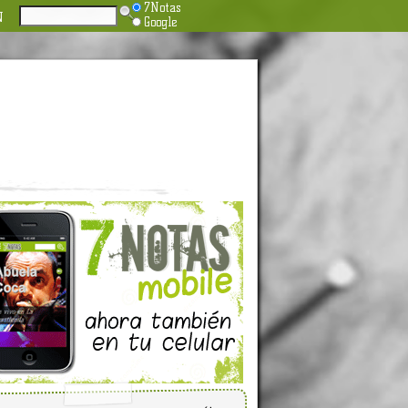
7Notas
N
Google