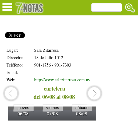
Lugar:
Sala Zitarrosa
Direccion:
18 de Julio 1012
Teléfono:
901-1756 / 901-7303
Email:
Web:
http://www.salazitarrosa.com.uy
cartelera
del 06/08 al 08/08
del 0
jueves
viernes
sábado
domingo
06/08
07/08
08/08
09/08