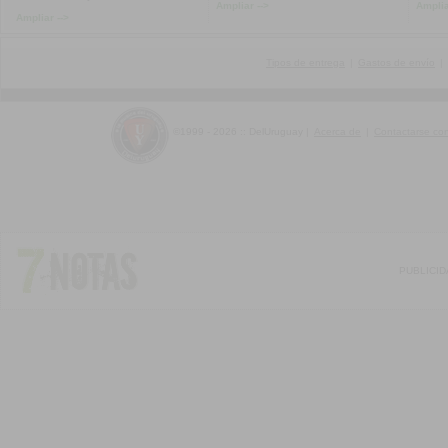
Ampliar -->
Amplia
Ampliar -->
Tipos de entrega
|
Gastos de envío
|
©1999 - 2026 :: DelUruguay
|
Acerca de
|
Contactarse co
PUBLICI