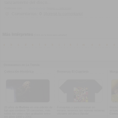
lanzamiento del disco...
Calificado con:
[Agregá tu calificación]
Comentarios:
0
[Agregá tu comentario]
Más Intérpretes
[Click en la letra para ampliar]
a
b
c
d
e
f
g
h
i
j
k
l
m
n
o
p
q
Destacamos en La Tienda
Colección Histórica
Remeras El Cuarteto
Murg
20 años de
Buitres
en una edición de
Fresquitas y para estrenar en
Reviví
lujo que contiene 18 canciones, más
verano, tenemos las nuevas remeras
actuac
todos los video-clips grabados entre
oficiales del disco
Bipolar
Concur
los años 1990 y 2001