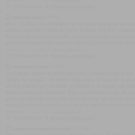
Calificado con:
[Agregá tu calificación]
Comentarios:
2
[Agregá tu comentario]
Abuela Coca, Quince
[2/3/2008]
Hace 15 años, incursionando en el estilo que ellos llaman
estilos musicales como la salsa, el punk, hip hop, candom
formaba La Abuela Coca. Así crearon su propio sonido e 
que sería seguida por bandas como La Vela Puerca, No T
Calificado con:
[Agregá tu calificación]
Comentarios:
0
[Agregá tu comentario]
Chala Madre en El Plaza
[16/6/2007]
Los toques suelen estructurarse de manera similar a una pe
rápido, la “subida”; un medio más lento, la “bajada” y un 
es una manera de mantener el interés y el ímpetu del públ
quitarle fuerza al momento. Esto se evidencia más en aqu
pogo, ya sean de rock o de otros géneros, ya que en la par
reiniciarlo puede costarle mucho a la banda sobre el escen
Calificado con:
[Agregá tu calificación]
Comentarios:
3
[Agregá tu comentario]
La Fiesta de la X 2006 en Parque Batlle
[11/11/2006]