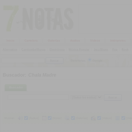
Inicio
Cartelera
Galerías
Audios
Videos
Intérpretes
Alternativo
|
Candombe/Murga
|
Electrónica
|
Música Popular
|
Jazz/Blues
|
Pop
|
Rock
|
SieteNotas
Google
Buscador:
Chala Madre
Buscador
Mostrar:
[Audios]
[Notas]
[Galerías]
[Videos]
[Vid