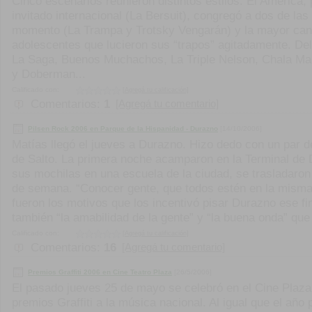
Cinco escenarios reunieron distintos estilos. El América,
invitado internacional (La Bersuit), congregó a dos de la
momento (La Trampa y Trotsky Vengarán) y la mayor cant
adolescentes que lucieron sus “trapos” agitadamente. D
La Saga, Buenos Muchachos, La Triple Nelson, Chala Mad
y Doberman...
Calificado con:
[Agregá tu calificación]
Comentarios:
1
[Agregá tu comentario]
Pilsen Rock 2006 en Parque de la Hispanidad - Durazno
[14/10/2006]
Matías llegó el jueves a Durazno. Hizo dedo con un par 
de Salto. La primera noche acamparon en la Terminal de 
sus mochilas en una escuela de la ciudad, se trasladaron a
de semana. “Conocer gente, que todos estén en la misma 
fueron los motivos que los incentivó pisar Durazno ese f
también “la amabilidad de la gente” y “la buena onda” que 
Calificado con:
[Agregá tu calificación]
Comentarios:
16
[Agregá tu comentario]
Premios Graffiti 2006 en Cine Teatro Plaza
[26/5/2006]
El pasado jueves 25 de mayo se celebró en el Cine Plaza
premios Graffiti a la música nacional. Al igual que el año