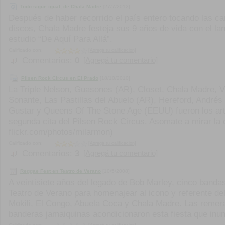
Todo sigue igual, de Chala Madre
[27/7/2012]
Después de haber recorrido el país entero tocando las c
discos, Chala Madre festeja sus 9 años de vida con el la
estudio “De Aquí Para Allá”.
Calificado con:
[Agregá tu calificación]
Comentarios:
0
[Agregá tu comentario]
Pilsen Rock Circus en El Prado
[18/10/2010]
La Triple Nelson, Guasones (AR), Closet, Chala Madre, Vi
Sonante, Las Pastillas del Abuelo (AR), Hereford, André
Gustar y Queens Of The Stone Age (EEUU) fueron los arti
segunda cita del Pilsen Rock Circus. Asomate a mirar la
flickr.com/photos/milarmon)
Calificado con:
[Agregá tu calificación]
Comentarios:
3
[Agregá tu comentario]
Reggae Fest en Teatro de Verano
[10/5/2008]
A veintisiete años del legado de Bob Marley, cinco bandas
Teatro de Verano para homenajear al icono y referente de
Mokili, El Congo, Abuela Coca y Chala Madre. Las remera
banderas jamaiquinas acondicionaron esta fiesta que inund