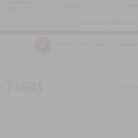
los años 1990 y 2001
Ampliar -->
Amplia
Ampliar -->
Tipos de entrega
|
Gastos de envío
|
©1999 - 2026 :: DelUruguay
|
Acerca de
|
Contactarse co
PUBLICI