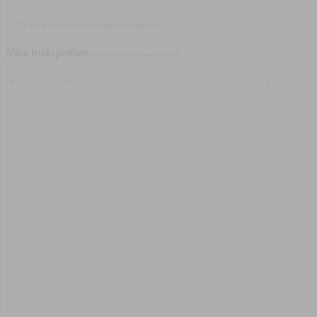
Por el momento no hay registros disponibles.
Más Intérpretes
[Click en la letra para ampliar]
a
b
c
d
e
f
g
h
i
j
k
l
m
n
o
p
q