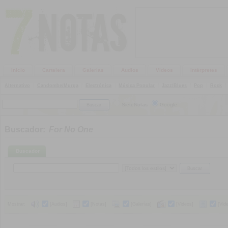
Inicio
Cartelera
Galerías
Audios
Videos
Intérpretes
Alternativo
|
Candombe/Murga
|
Electrónica
|
Música Popular
|
Jazz/Blues
|
Pop
|
Rock
|
SieteNotas
Google
Buscador:
For No One
Buscador
Mostrar:
[Audios]
[Notas]
[Galerías]
[Videos]
[Vid