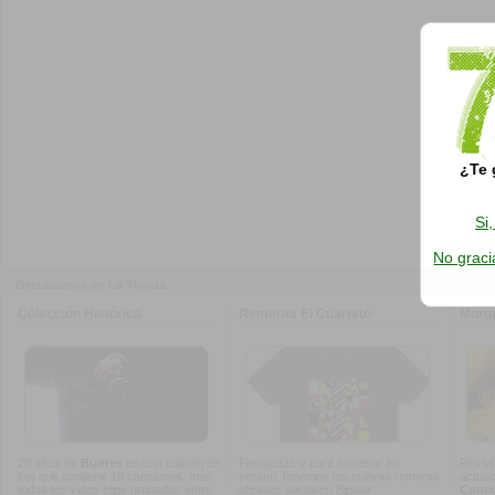
¿Te 
Si
No graci
Destacamos en La Tienda
Colección Histórica
Remeras El Cuarteto
Murg
20 años de
Buitres
en una edición de
Fresquitas y para estrenar en
Reviví
lujo que contiene 18 canciones, más
verano, tenemos las nuevas remeras
actuac
todos los video-clips grabados entre
oficiales del disco
Bipolar
Concur