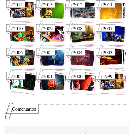
2014
2013
2012
2011
2010
2009
2008
2007
2006
2005
2004
2003
2002
2001
2000
1999
Comentarios