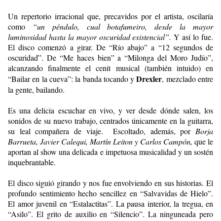
Un repertorio irracional que, precavidos por el artista, oscilaría
como
“un péndulo, cual botafumeiro, desde la mayor
luminosidad hasta la mayor oscuridad existencial”.
Y así lo fue.
El disco comenzó a girar. De “Río abajo” a “12 segundos de
oscuridad”. De “Me haces bien” a “Milonga del Moro Judío”,
alcanzando finalmente el cenit musical (también intuido) en
Drexler
“Bailar en la cueva”: la banda tocando y
, mezclado entre
la gente, bailando.
Es una delicia escuchar en vivo, y ver desde dónde salen, los
sonidos de su nuevo trabajo, centrados únicamente en la guitarra,
su leal compañera de viaje.
Escoltado, además, por
Borja
Barrueta, Javier Calequi, Martín Leiton y Carlos Campón,
que le
aportan al show una delicada e impetuosa musicalidad y un sostén
inquebrantable.
El disco siguió girando y nos fue envolviendo en sus historias. El
profundo sentimiento hecho sencillez en “Salvavidas de Hielo”.
El amor juvenil en “Estalactitas”. La pausa interior, la tregua, en
“Asilo”. El grito de auxilio en “Silencio”. La ninguneada pero