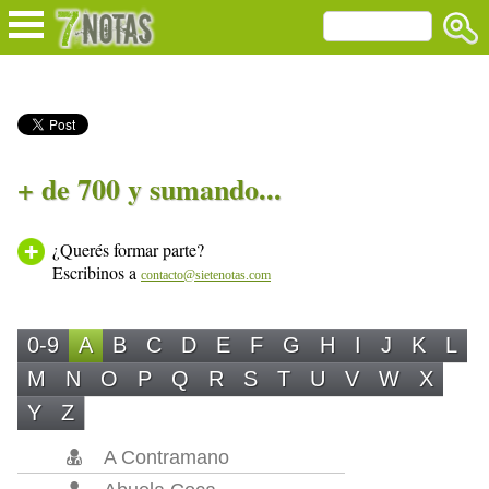
+ de 700 y sumando...
¿Querés formar parte?
Escribinos a
contacto@sietenotas.com
0-9
A
B
C
D
E
F
G
H
I
J
K
L
M
N
O
P
Q
R
S
T
U
V
W
X
Y
Z
A Contramano