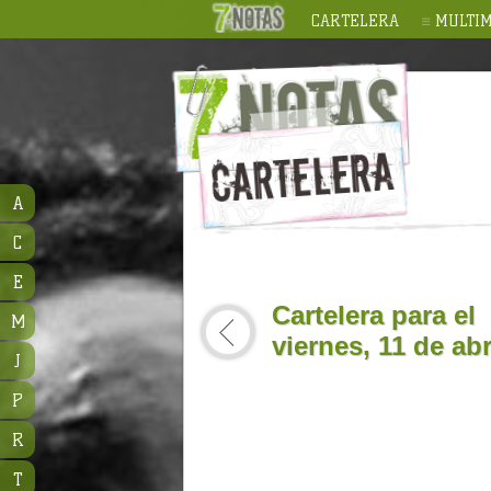
CARTELERA
MULTIM
A
C
E
Cartelera para el
M
viernes, 11 de abr
J
P
R
T