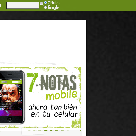
7Notas
N
Google