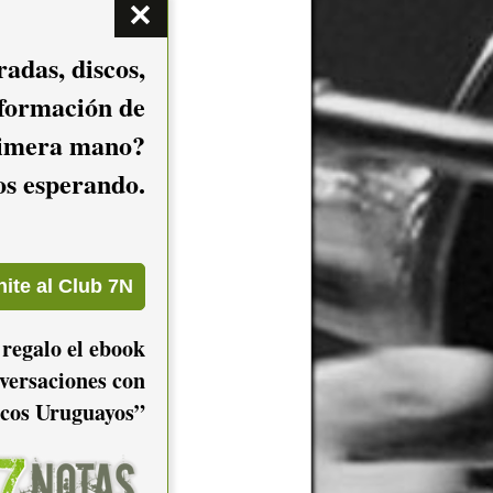
adas, discos,
nformación de
imera mano?
mos esperando.
 regalo el ebook
versaciones con
cos Uruguayos”