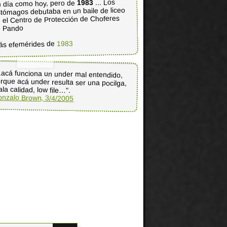
... Los
1983
 día como hoy, pero de
tómagos debutaba en un baile de liceo
 el Centro de Protección de Choferes
e Pando
1983
ás efemérides de
..acá funciona un under mal entendido,
rque acá under resulta ser una pocilga,
la calidad, low file…".
nzalo Brown, 3/4/2005