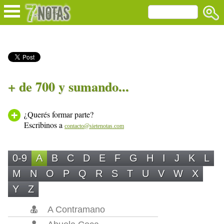
+ de 700 y sumando...
¿Querés formar parte?
Escribinos a
contacto@sietenotas.com
0-9
A
B
C
D
E
F
G
H
I
J
K
L
M
N
O
P
Q
R
S
T
U
V
W
X
Y
Z
A Contramano