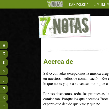
CARTELERA
MULTIM
A
C
Acerca de
E
M
Salvo contadas excepciones la música urugu
en nuestros medios de comunicación. Ese es 
J
lo que no es y que a su vez se prolongue a 
P
Por eso destacamos todas las propuestas, la
R
comienzan. Porque los que hacemos 7notas 
experto que decide qué vale y qué no.
T