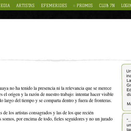
EDIA
ARTISTAS
EFEMERIDES
PROMOS
CLUB 7N
LOGI
Un
in
La
Gr
aya no ha tenido la presencia ni la relevancia que se merece
Ed
el origen y la razón de nuestro trabajo: intentar hacer visible
dí
lo largo del tiempo y se comparta dentro y fuera de fronteras.
M
s de los artistas consagrados y las de los que recién
somos, por encima de todo, fieles seguidores y no un jurado
".
un
ta