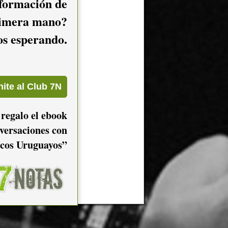
nformación de
imera mano?
mos esperando.
 regalo el ebook
versaciones con
cos Uruguayos”