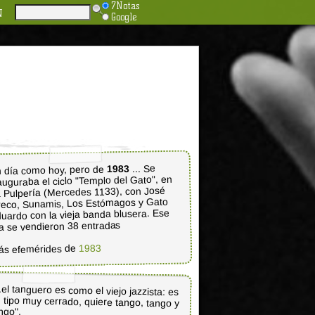
7Notas
N
Google
... Se
1983
 día como hoy, pero de
auguraba el ciclo "Templo del Gato", en
 Pulpería (Mercedes 1133), con José
eco, Sunamis, Los Estómagos y Gato
uardo con la vieja banda blusera. Ese
a se vendieron 38 entradas
1983
ás efemérides de
..el tanguero es como el viejo jazzista: es
 tipo muy cerrado, quiere tango, tango y
ngo".