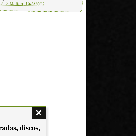
is Di Matteo, 19/6/2002
adas, discos,