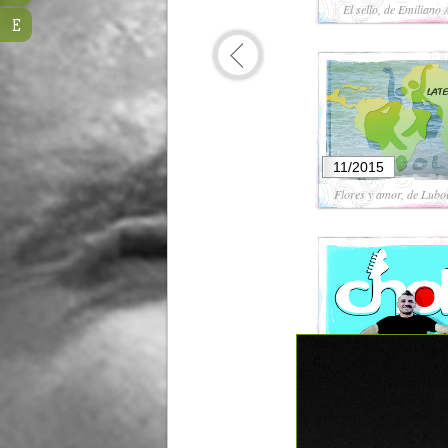
El sello, de Emiliano 
E
11/2015
Flores y amor, de Lubo
09/2015
Don Luis, de Chole Gi