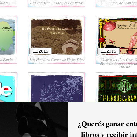
Álvarez
Una con John Cusack, de Los Raros
You, de Shambie
11/2015
11/2015
la Banda
Los Hombres Ciervo, de Viejos Trips
Quiero ver (Los Osos Gr
Movimiento Sorongo), L
Olveira
08/2015
08/2015
annotti
Ritual, de Federico Nathan Quinteto
Ifiunogüaramsein, d
¿Querés ganar entr
libros y recibir i