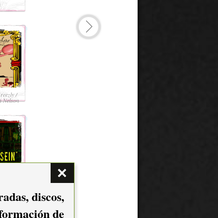
s
A mi manera, de Buenos Muchachos
07/2015
eezly /
Cosmonauta, de La Teja Pride
a Nelson
06/2015
e AFC
Vago y bohemio, de Sirilo
adas, discos,
nformación de