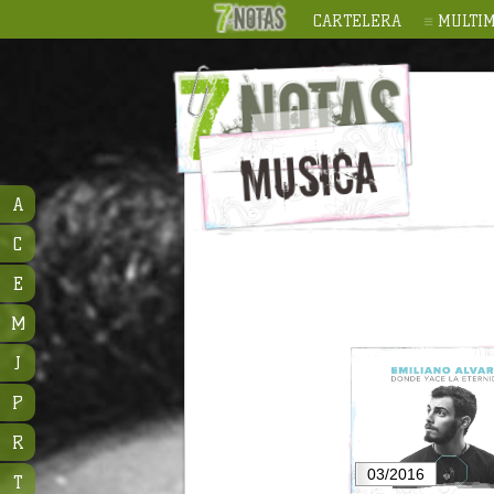
CARTELERA
MULTIM
A
C
E
M
J
P
R
03/2016
T