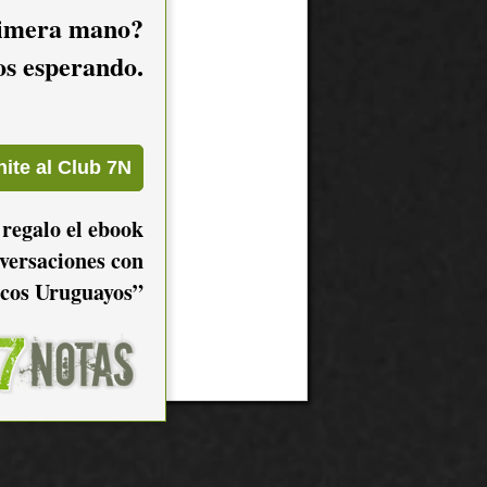
imera mano?
mos esperando.
 regalo el ebook
versaciones con
cos Uruguayos”