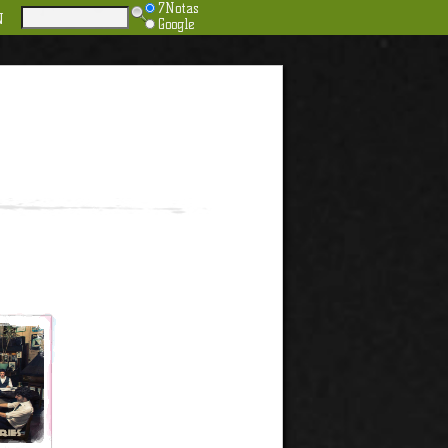
7Notas
N
Google
08/2015