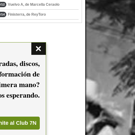
Vuelvo A, de Marcella Ceraolo
/12
Finisterra, de ReyToro
/14
adas, discos,
nformación de
imera mano?
mos esperando.