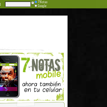
7Notas
N
Google