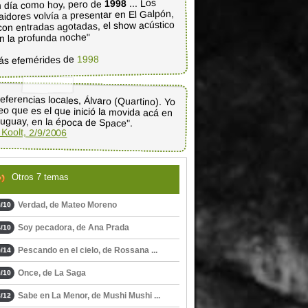
... Los
1998
 día como hoy, pero de
aidores volvía a presentar en El Galpón,
con entradas agotadas, el show acústico
n la profunda noche"
1998
ás efemérides de
eferencias locales, Álvaro (Quartino). Yo
eo que es el que inició la movida acá en
uguay, en la época de Space".
 Koolt, 2/9/2006
Otros 7 temas
Verdad, de Mateo Moreno
/10
Soy pecadora, de Ana Prada
/10
Pescando en el cielo, de Rossana ...
/14
Once, de La Saga
/10
Sabe en La Menor, de Mushi Mushi ...
/12