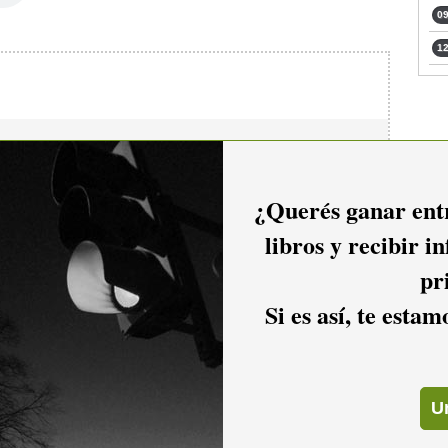
09
12
io hacer
login.
¿Querés ganar entr
libros y recibir i
pr
Si es así, te esta