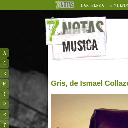
CARTELERA
MULTIM
A
C
E
Gris, de Ismael Collaz
M
J
P
R
T