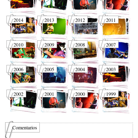
2014
2013
2012
2011
2010
2009
2008
2007
2006
2005
2004
2003
2002
2001
2000
1999
Comentarios