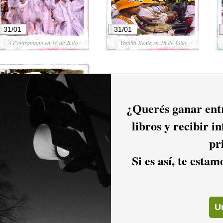
31/01
31/01
A Contramano en 18 de Julio
Yambo Kenia en 18 de Julio
¿Querés ganar entr
libros y recibir i
31/01
Morenada en 18 de Julio
pr
Si es así, te esta