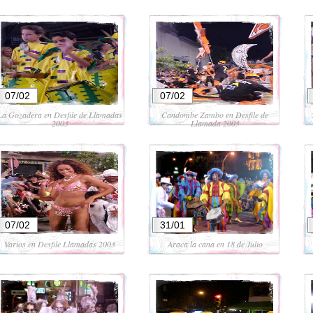
07/02
07/02
La Gozadera en Desfile de Llamadas
Candombe Zambo en Desfile de
2003
Llamada 2003
07/02
31/01
Varios en Desfile Llamadas 2003
Araca la cana en 18 de Julio