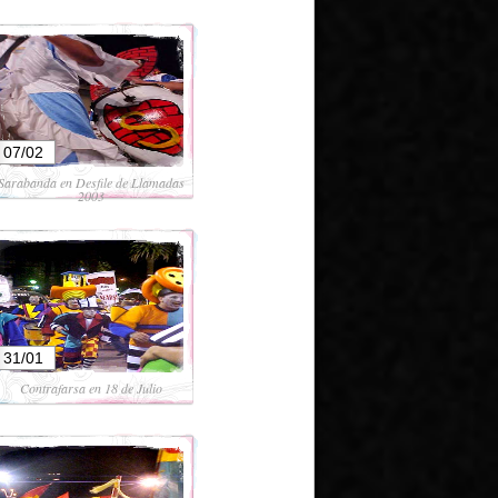
07/02
Sarabanda en Desfile de Llamadas
2003
31/01
Contrafarsa en 18 de Julio