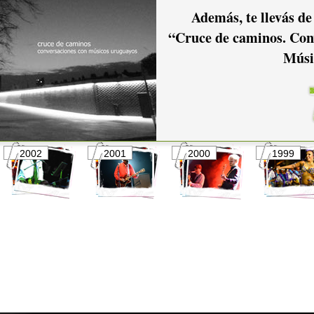
Además, te llevás de
2016
2015
2014
2013
“Cruce de caminos. Con
Músi
2009
2008
2007
2006
2002
2001
2000
1999