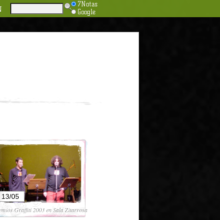
7Notas
N
Google
13/05
emios Graffiti 2003 en Sala Zitarrosa