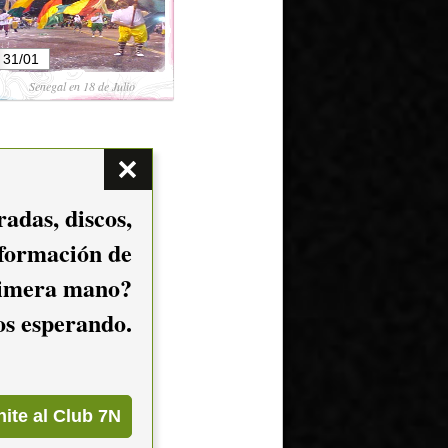
31/01
Senegal en 18 de Julio
adas, discos,
nformación de
imera mano?
mos esperando.