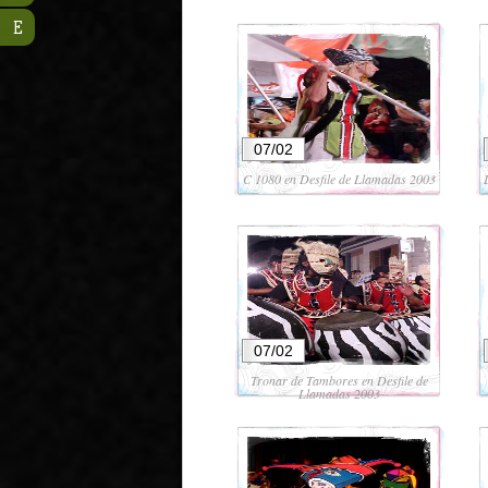
E
07/02
C 1080 en Desfile de Llamadas 2003
07/02
Tronar de Tambores en Desfile de
Llamadas 2003