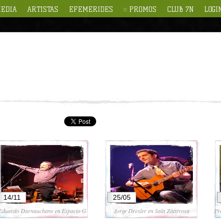
EDIA
ARTISTAS
EFEMERIDES
PROMOS
CLUB 7N
LOGI
14/11
25/05
Eduardo Darnauchans en Espacio G
Jorge Drexler en Sala Zitarrosa
Pr