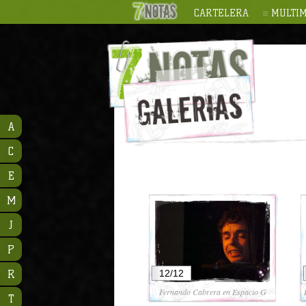
CARTELERA
MULTIM
A
C
E
M
J
P
R
12/12
Fernando Cabrera en Espacio G
T