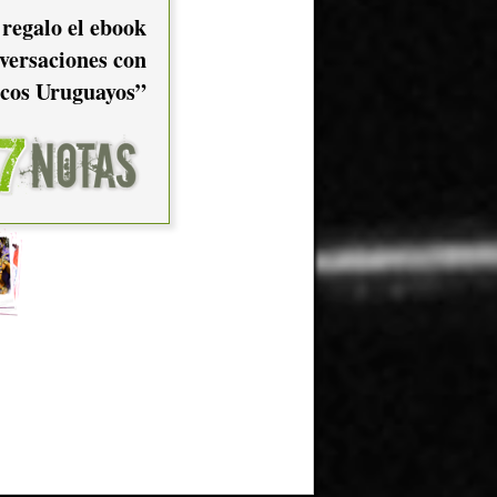
 regalo el ebook
2012
versaciones con
cos Uruguayos”
2005