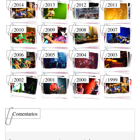
2014
2013
2012
2011
2010
2009
2008
2007
2006
2005
2004
2003
2002
2001
2000
1999
Comentarios