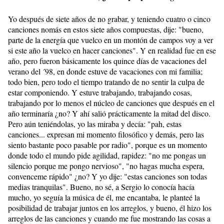
Yo después de siete años de no grabar, y teniendo cuatro o cinco
canciones nomás en estos siete años compuestas, dije: "bueno,
parte de la energía que vuelco en un montón de campos voy a ver
si este año la vuelco en hacer canciones". Y en realidad fue en ese
año, pero fueron básicamente los quince días de vacaciones del
verano del ´98, en donde estuve de vacaciones con mi familia;
todo bien, pero todo el tiempo tratando de no sentir la culpa de
estar componiendo. Y estuve trabajando, trabajando cosas,
trabajando por lo menos el núcleo de canciones que después en el
año terminaría ¿no? Y ahí salió prácticamente la mitad del disco.
Pero aún teniéndolas, yo las miraba y decía: "pah, estas
canciones... expresan mi momento filosófico y demás, pero las
siento bastante poco pasable por radio", porque es un momento
donde todo el mundo pide agilidad, rapidez: "no me pongas un
silencio porque me pongo nervioso", "no hagas mucha espera,
convenceme rápido" ¿no? Y yo dije: "estas canciones son todas
medias tranquilas". Bueno, no sé, a Sergio lo conocía hacía
mucho, yo seguía la música de él, me encantaba, le planteé la
posibilidad de trabajar juntos en los arreglos, y bueno, él hizo los
arreglos de las canciones y cuando me fue mostrando las cosas a