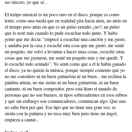
ser sincero, yo que sé…
El tempo musical es un poco raro en el disco, porque es como
lento, como una rueda que en realidad gira hacia atrás, no atrás en
el tiempo pero atrás en que es un pulso extraño ¿no?, un pulso
que lo noté más cuando lo pude escuchar todo junto. Y hubo
gente que me decía: "empecé a escuchar una canción y me gustó,
y andaba por la casa y escuché otra cosa que me gustó, me senté
un poquito, me volví a levantar a hacer unas cosas, escuché otras
cosas que me gustaron, me senté un poquito más y me quedé. Y
lo escuché todo sentado". Yo sentí como que a él le había ganado
el disco, ya no quizás la música, porque siempre comento que yo
no me considero ni un buen guitarrista ni un buen... me rechina la
palabra artista, no me siento ni un buen guitarrista, ni un buen
cantante, ni un buen compositor, pero está lleno el mundo de
personas que no son buenos, ni tipos sobresalientes en esos rubros
y que sin embargo son comunicadores, comunican algo. Que uno
no sabe bien por qué. Ese tipo que no tiene una gran voz, se
sienta con la guitarra y no toca muy bien pero tiene un ángel,
empieza a cantar...