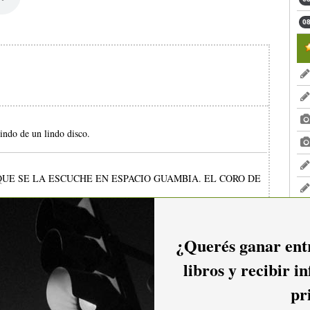
08
ndo de un lindo disco.
UE SE LA ESCUCHE EN ESPACIO GUAMBIA. EL CORO DE
¿Querés ganar entr
libros y recibir i
io hacer
login.
pr