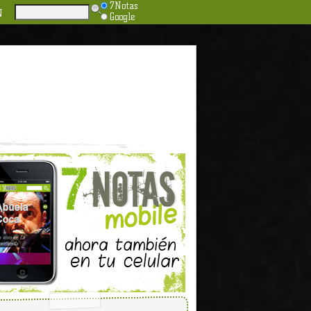
7Notas
N
Google