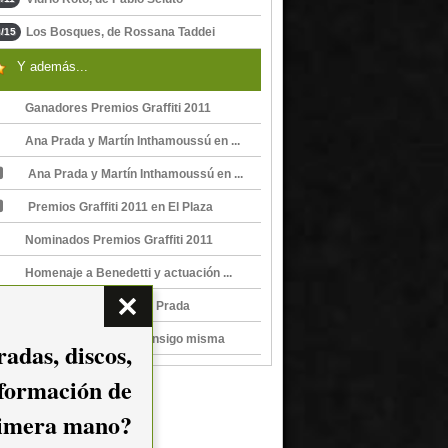
Los Bosques, de Rossana Taddei
/15
Y además...
Ganadores Premios Graffiti 2011
Ana Prada y Martín Inthamoussú en ...
Ana Prada y Martín Inthamoussú en ...
Premios Graffiti 2011 en El Plaza
Nominados Premios Graffiti 2011
Homenaje a Benedetti y actuación ...
Soy pecadora, de Ana Prada
Ana Prada, en viaje consigo misma
adas, discos,
nformación de
imera mano?