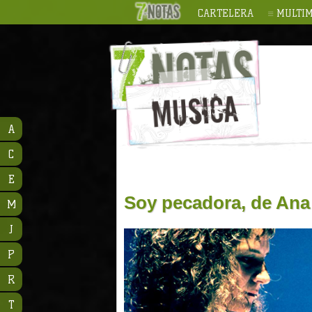
CARTELERA
MULTIM
A
C
E
Soy pecadora, de Ana
M
J
P
R
T