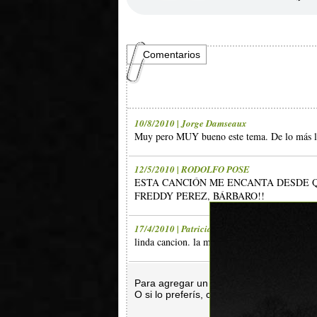
Comentarios
10/8/2010 | Jorge Damseaux
Muy pero MUY bueno este tema. De lo más li
12/5/2010 | RODOLFO POSE
ESTA CANCIÓN ME ENCANTA DESDE Q
FREDDY PEREZ, BÁRBARO!!
17/4/2010 | Patricia
linda cancion. la mina encara bien de bien
Para agregar un comentario es necesar
O si lo preferís, con
Facebook