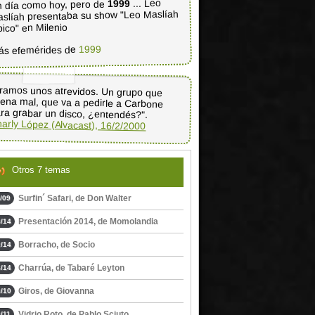
... Leo
1999
 día como hoy, pero de
slíah presentaba su show "Leo Maslíah
pico" en Milenio
1999
ás efemérides de
ramos unos atrevidos. Un grupo que
ena mal, que va a pedirle a Carbone
ra grabar un disco, ¿entendés?".
arly López (Alvacast), 16/2/2000
Otros 7 temas
Surfin´ Safari, de Don Walter
/09
Presentación 2014, de Momolandia
/14
Borracho, de Socio
/14
Charrúa, de Tabaré Leyton
/14
Giros, de Giovanna
/10
Vidrio Roto, de Pablo Sciuto
/11