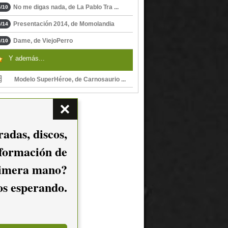
No me digas nada, de La Pablo Tra ...
/10
Presentación 2014, de Momolandia
/14
Dame, de ViejoPerro
/10
Y además...
Modelo SuperHéroe, de Carnosaurio ...
adas, discos,
nformación de
imera mano?
mos esperando.