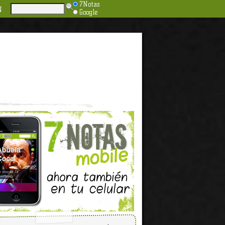
7Notas
N
Google