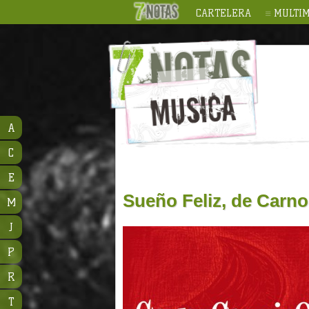
CARTELERA
MULTIM
A
C
E
Sueño Feliz, de Carno
M
J
P
R
T