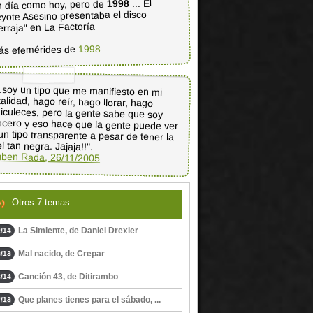
... El
1998
 día como hoy, pero de
yote Asesino presentaba el disco
erraja" en La Factoría
1998
ás efemérides de
..soy un tipo que me manifiesto en mi
talidad, hago reír, hago llorar, hago
diculeces, pero la gente sabe que soy
ncero y eso hace que la gente puede ver
un tipo transparente a pesar de tener la
el tan negra. Jajaja!!".
ben Rada, 26/11/2005
Otros 7 temas
La Simiente, de Daniel Drexler
/14
Mal nacido, de Crepar
/13
Canción 43, de Ditirambo
/14
Que planes tienes para el sábado, ...
/13