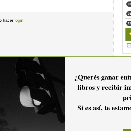
05
08
io hacer
login.
12
¿Querés ganar entr
libros y recibir i
pr
Si es así, te esta