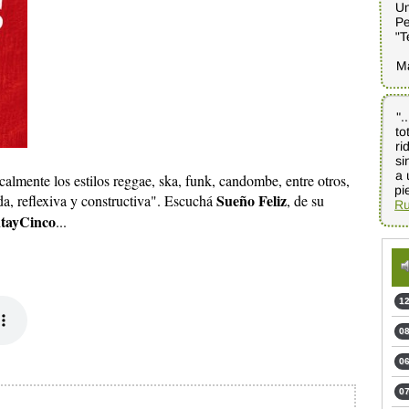
Un
Pe
"T
M
".
to
ri
si
a 
icalmente los estilos reggae, ska, funk, candombe, entre otros,
pi
Sueño Feliz
a, reflexiva y constructiva". Escuchá
, de su
Ru
tayCinco
...
12
08
06
07