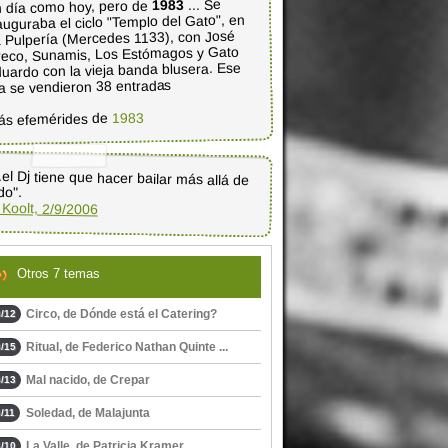
... Se
1983
 día como hoy, pero de
auguraba el ciclo "Templo del Gato", en
 Pulpería (Mercedes 1133), con José
eco, Sunamis, Los Estómagos y Gato
uardo con la vieja banda blusera. Ese
a se vendieron 38 entradas
1983
ás efemérides de
..el Dj tiene que hacer bailar más allá de
do".
 Koolt, 2/9/2006
Otros 7 temas
Circo, de Dónde está el Catering?
/12
Ritual, de Federico Nathan Quinte ...
/15
Mal nacido, de Crepar
/13
Soledad, de Malajunta
/11
La Valle, de Patricia Kramer
/10