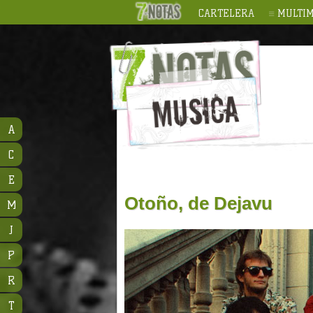
CARTELERA
MULTIM
A
C
E
Otoño, de Dejavu
M
J
P
R
T