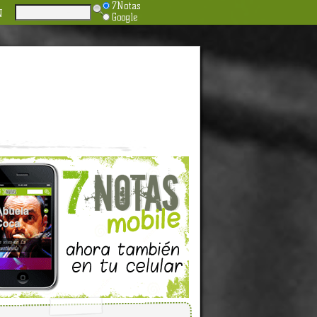
7Notas
N
Google