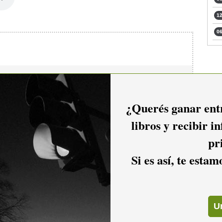
12
06
io hacer
login.
¿Querés ganar entr
libros y recibir i
pr
Si es así, te esta