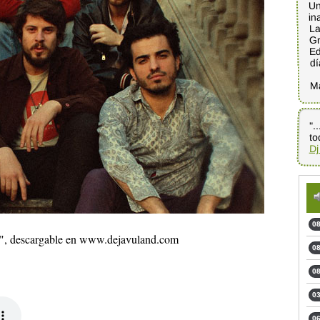
Un
in
La
Gr
Ed
dí
M
".
to
Dj
08
io", descargable en www.dejavuland.com
08
08
03
06