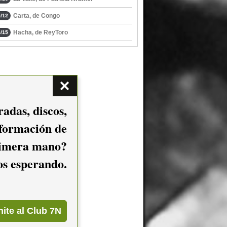
Carta, de Congo
/12
Hacha, de ReyToro
/15
adas, discos,
nformación de
imera mano?
mos esperando.