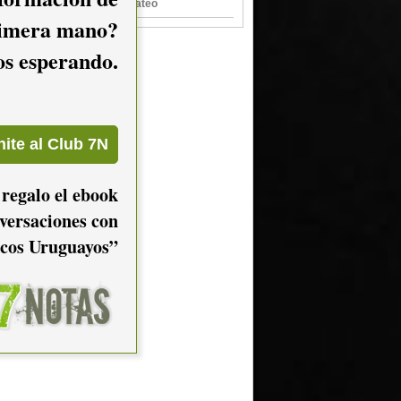
Once Tiros en Plaza Mateo
imera mano?
mos esperando.
 regalo el ebook
versaciones con
cos Uruguayos”