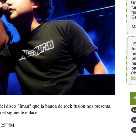
Un
fu
fe
G
M
"E
to
ni
pi
h
b
(r
Ma
 del disco "Imán" que la banda de rock fusión nos presenta.
11
 el siguiente enlace:
12
Cg25TfM
06