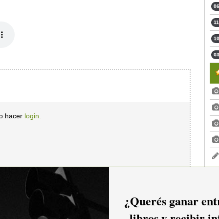
06
11
10
03
io hacer
login.
¿Querés ganar entr
libros y recibir i