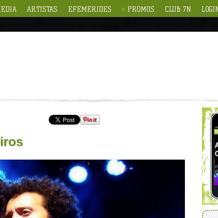
EDIA
ARTISTAS
EFEMERIDES
PROMOS
CLUB 7N
LOGI
iros