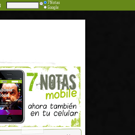
7Notas
N
Google