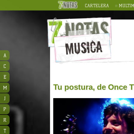
CARTELERA
MULTIM
A
C
E
Tu postura, de Once T
M
J
P
R
T