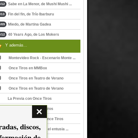
Sabe en La Menor, de Mushi Mushi ...
/12
Fin del fin, de Trío Ibarburu
/13
Miedo, de Martina Gadea
/09
40 Years Ago, de Los Mokers
/12
Y además...
Montevideo Rock - Escenario Monte ...
Once Tiros en MMBox
Once Tiros en Teatro de Verano
Once Tiros en Teatro de Verano
La Previa con Once Tiros
Tu postura, de Once Tiros
Nos dijimos todo, de Once Tiros
adas, discos,
Once Tiros, Sin perder el entusia ...
nformación de