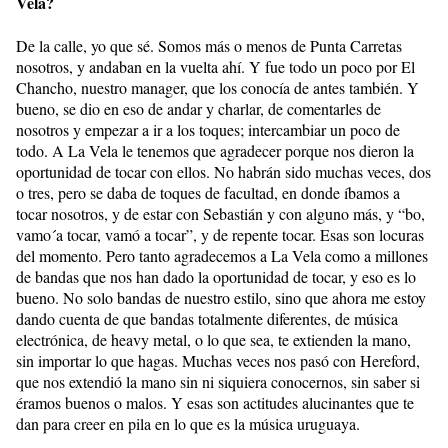
Vela?
De la calle, yo que sé. Somos más o menos de Punta Carretas
nosotros, y andaban en la vuelta ahí. Y fue todo un poco por El
Chancho, nuestro manager, que los conocía de antes también. Y
bueno, se dio en eso de andar y charlar, de comentarles de
nosotros y empezar a ir a los toques; intercambiar un poco de
todo. A La Vela le tenemos que agradecer porque nos dieron la
oportunidad de tocar con ellos. No habrán sido muchas veces, dos
o tres, pero se daba de toques de facultad, en donde íbamos a
tocar nosotros, y de estar con Sebastián y con alguno más, y “bo,
vamo´a tocar, vamó a tocar”, y de repente tocar. Esas son locuras
del momento. Pero tanto agradecemos a La Vela como a millones
de bandas que nos han dado la oportunidad de tocar, y eso es lo
bueno. No solo bandas de nuestro estilo, sino que ahora me estoy
dando cuenta de que bandas totalmente diferentes, de música
electrónica, de heavy metal, o lo que sea, te extienden la mano,
sin importar lo que hagas. Muchas veces nos pasó con Hereford,
que nos extendió la mano sin ni siquiera conocernos, sin saber si
éramos buenos o malos. Y esas son actitudes alucinantes que te
dan para creer en pila en lo que es la música uruguaya.