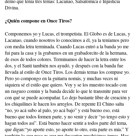
demo que tenía tres temas: Lacanao, Salsatómica e Injusticia
Divina.
¿Quién compone en Once Tiros?
Componemos yo y Lucas, el trompetista. El Globo es de Lucas, y
Lacanao, cuando nosotros lo conocimos a él, ya la teníamos pero
con media letra terminada. Cuando Lucas entró a la banda yo me
fui para la casa y la grabamos en un grabadorcito de la hermana,
de esos de todos colores. Terminamos de hacer la letra entre los
dos, y el Santi también nos ayudó, y después con la banda fue
llevada al estilo de Once Tiros. Los demás temas los compuse yo.
Pero yo compongo en la guitarra nomás, y muchas veces ni
siquiera sé el estilo que quiero. Voy y se los muestro tocado con
un rasgueo común y la banda decide lo que le transmite para ver
con qué se puede acompañar. Lo dejo bastante libre de creación y
los chiquilines le hacen los arreglos. De repente El Chino salta
“no, yo acá subo al palo, yo acá bajo” y está bueno eso, está
bueno que todos formen parte, y no venir y decir “yo tengo esto y
hagan todos así”. Está bueno hacer sentir a todos parte del tema,
que digan:“yo aporte esto, yo aporte lo otro, esta parte es mía.” Y
también lo que pasa es que me descartan muchísimos temas. Hay