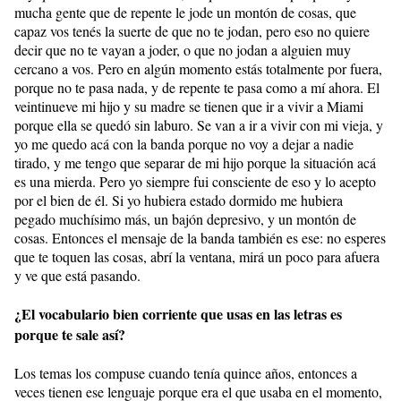
mucha gente que de repente le jode un montón de cosas, que
capaz vos tenés la suerte de que no te jodan, pero eso no quiere
decir que no te vayan a joder, o que no jodan a alguien muy
cercano a vos. Pero en algún momento estás totalmente por fuera,
porque no te pasa nada, y de repente te pasa como a mí ahora. El
veintinueve mi hijo y su madre se tienen que ir a vivir a Miami
porque ella se quedó sin laburo. Se van a ir a vivir con mi vieja, y
yo me quedo acá con la banda porque no voy a dejar a nadie
tirado, y me tengo que separar de mi hijo porque la situación acá
es una mierda. Pero yo siempre fui consciente de eso y lo acepto
por el bien de él. Si yo hubiera estado dormido me hubiera
pegado muchísimo más, un bajón depresivo, y un montón de
cosas. Entonces el mensaje de la banda también es ese: no esperes
que te toquen las cosas, abrí la ventana, mirá un poco para afuera
y ve que está pasando.
¿El vocabulario bien corriente que usas en las letras es
porque te sale así?
Los temas los compuse cuando tenía quince años, entonces a
veces tienen ese lenguaje porque era el que usaba en el momento,