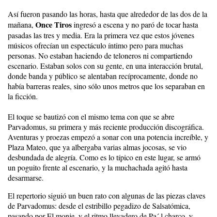
Así fueron pasando las horas, hasta que alrededor de las dos de la
Once Tiros
mañana,
ingresó a escena y no paró de tocar hasta
pasadas las tres y media. Era la primera vez que estos jóvenes
músicos ofrecían un espectáculo íntimo pero para muchas
personas. No estaban haciendo de teloneros ni compartiendo
escenario. Estaban solos con su gente, en una interacción brutal,
donde banda y público se alentaban recíprocamente, donde no
había barreras reales, sino sólo unos metros que los separaban en
la ficción.
El toque se bautizó con el mismo tema con que se abre
Parvadomus, su primera y más reciente producción discográfica.
Aventuras y proezas empezó a sonar con una potencia increíble, y
Plaza Mateo, que ya albergaba varias almas jocosas, se vio
desbundada de alegría. Como es lo típico en este lugar, se armó
un poguito frente al escenario, y la muchachada agitó hasta
desarmarse.
El repertorio siguió un buen rato con algunas de las piezas claves
de Parvadomus: desde el estribillo pegadizo de Salsatómica,
pasando por El monje, y el ritmo llevadero de Pa´ l charco, y