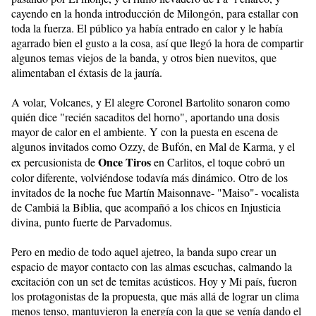
cayendo en la honda introducción de Milongón, para estallar con
toda la fuerza. El público ya había entrado en calor y le había
agarrado bien el gusto a la cosa, así que llegó la hora de compartir
algunos temas viejos de la banda, y otros bien nuevitos, que
alimentaban el éxtasis de la jauría.
A volar, Volcanes, y El alegre Coronel Bartolito sonaron como
quién dice "recién sacaditos del horno", aportando una dosis
mayor de calor en el ambiente. Y con la puesta en escena de
algunos invitados como Ozzy, de Bufón, en Mal de Karma, y el
Once Tiros
ex percusionista de
en Carlitos, el toque cobró un
color diferente, volviéndose todavía más dinámico. Otro de los
invitados de la noche fue Martín Maisonnave- "Maiso"- vocalista
de Cambiá la Biblia, que acompañó a los chicos en Injusticia
divina, punto fuerte de Parvadomus.
Pero en medio de todo aquel ajetreo, la banda supo crear un
espacio de mayor contacto con las almas escuchas, calmando la
excitación con un set de temitas acústicos. Hoy y Mi país, fueron
los protagonistas de la propuesta, que más allá de lograr un clima
menos tenso, mantuvieron la energía con la que se venía dando el