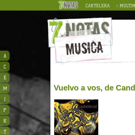
CARTELERA
MULTIM
A
C
E
Vuelvo a vos, de Can
M
J
P
R
T