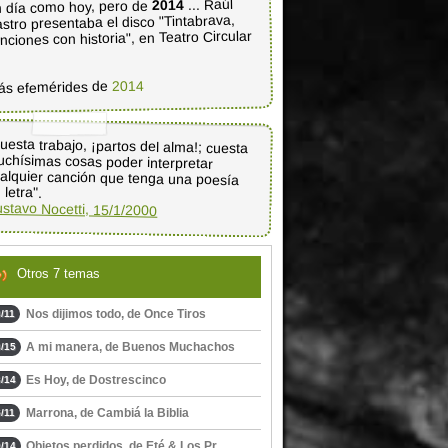
... Raúl
2014
 día como hoy, pero de
stro presentaba el disco "Tintabrava,
nciones con historia", en Teatro Circular
2014
ás efemérides de
uesta trabajo, ¡partos del alma!; cuesta
uchísimas cosas poder interpretar
alquier canción que tenga una poesía
 letra".
stavo Nocetti, 15/1/2000
Otros 7 temas
Nos dijimos todo, de Once Tiros
/11
A mi manera, de Buenos Muchachos
/15
Es Hoy, de Dostrescinco
/14
Marrona, de Cambiá la Biblia
/11
Objetos perdidos, de Eté & Los Pr ...
/14