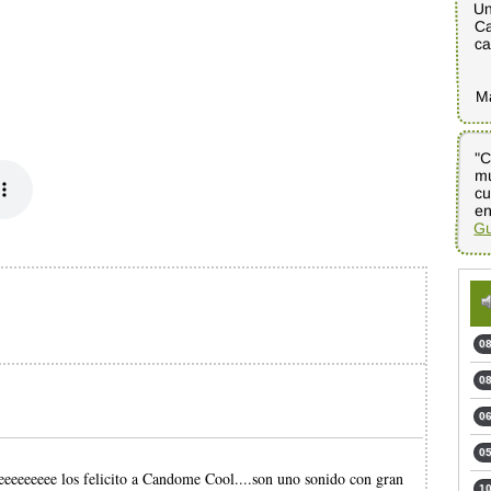
Un
Ca
ca
M
"C
m
cu
en
Gu
08
08
06
05
eeeeeeeeee los felicito a Candome Cool....son uno sonido con gran
10