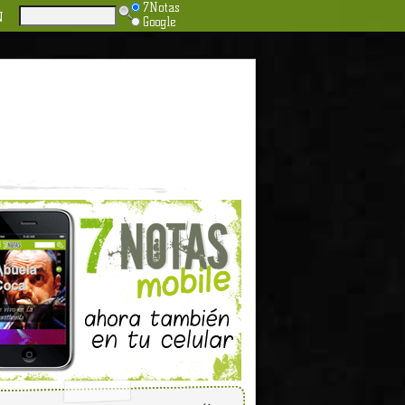
7Notas
N
Google