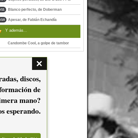
Blanco perfecto, de Doberman
/11
Apesar, de Fabián Echandía
/10
Y además...
Candombe Cool, a golpe de tambor
adas, discos,
nformación de
imera mano?
mos esperando.