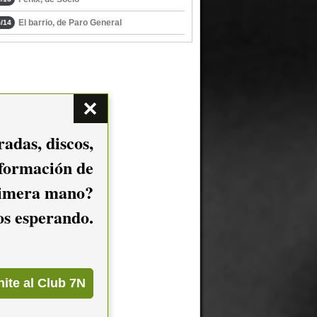
El barrio, de Paro General
/14
adas, discos,
nformación de
imera mano?
mos esperando.