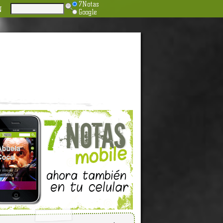
7Notas
N
Google