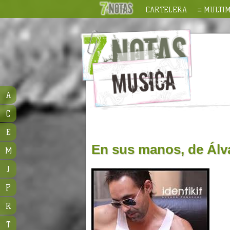
CARTELERA
MULTIM
A
C
E
En sus manos, de Álv
M
J
P
R
T