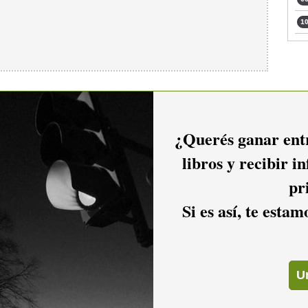
10
¿Querés ganar entr
libros y recibir i
pr
Si es así, te esta