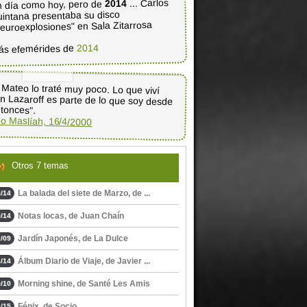
... Carlos
2014
 día como hoy, pero de
intana presentaba su disco
euroexplosiones" en Sala Zitarrosa
2014
ás efemérides de
 Mateo lo traté muy poco. Lo que viví
n Lazaroff es parte de lo que soy desde
tonces".
o Maslíah, 16/4/2000
Otros 7 temas
La balada del siete de Marzo, de ...
/14
Notas locas, de Juan Chaín
/14
Jardín Japonés, de La Dulce
/09
Álbum Diario de Viaje, de Javier ...
/14
Morning shine, de Santé Les Amis
/10
Fénix, de Socio
/15