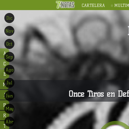
CARTELERA
MULTIM
Dic
Nov
Oct
A
Sep
C
Ago
E
Jul
M
Once Tiros en De
J
Jun
P
May
R
Abr
T