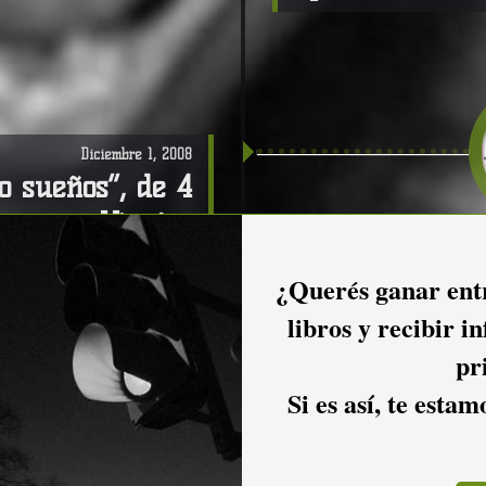
Diciembre 1, 2008
 sueños”, de 4
Vientos
¿Querés ganar entr
libros y recibir i
pr
Si es así, te esta
Diciembre 1, 2008
Rodrigo Trobo 