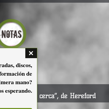
adas, discos,
nformación de
imera mano?
mos esperando.
presenta “De cerca”, de Hereford