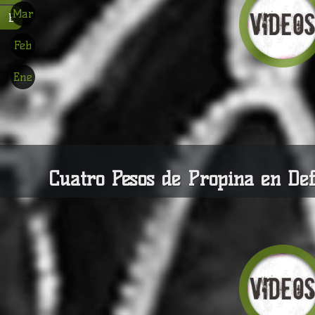
Mar
E
Feb
Ene
Cuatro Pesos de Propina en De