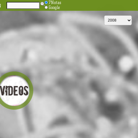
7Notas
N
Google