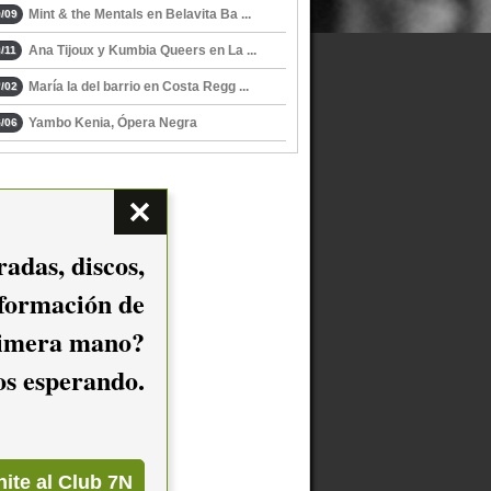
Mint & the Mentals en Belavita Ba ...
/09
Ana Tijoux y Kumbia Queers en La ...
/11
María la del barrio en Costa Regg ...
/02
Yambo Kenia, Ópera Negra
/06
adas, discos,
nformación de
imera mano?
mos esperando.