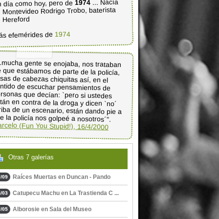
... Nacía
1974
 día como hoy, pero de
 Montevideo Rodrigo Trobo, baterista
 Hereford
1974
ás efemérides de
..mucha gente se enojaba, nos trataban
 que estábamos de parte de la policía,
osas de cabezas chiquitas así, en el
entido de escuchar pensamientos de
ersonas que decían: `pero si ustedes
tán en contra de la droga y dicen `no´
riba de un escenario, están dando pie a
e la policía nos golpeé a nosotros´".
rcelo (Fun You Stupid!), 16/4/2000
Otras 7 galerías
Raíces Muertas en Duncan - Pando
/09
Catupecu Machu en La Trastienda C ...
/03
Alborosie en Sala del Museo
/05