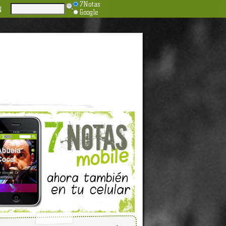
7Notas
N
Google