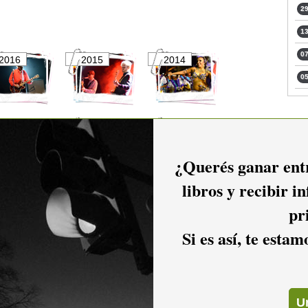
29
13
07
2016
2015
2014
05
2011
2010
2009
¿Querés ganar entr
libros y recibir i
2006
2005
2004
pr
Si es así, te esta
2001
2000
1999