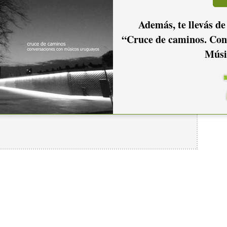
Además, te llevás de
“Cruce de caminos. Con
Músi
io hacer
login.