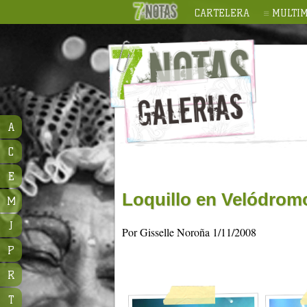
CARTELERA
MULTIM
A
C
E
Loquillo en Velódrom
M
J
Por Gisselle Noroña 1/11/2008
P
R
T