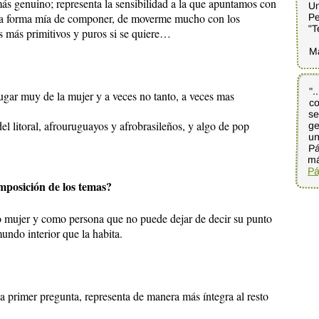
ás genuino; representa la sensibilidad a la que apuntamos con
Un
Pe
 una forma mía de componer, de moverme mucho con los
"T
os más primitivos y puros si se quiere…
M
".
co
se
ge
un
Pá
lugar muy de la mujer y a veces no tanto, a veces mas
l litoral, afrouruguayos y afrobrasileños, y algo de pop
má
Pá
mposición de los temas?
o mujer y como persona que no puede dejar de decir su punto
undo interior que la habita.
a primer pregunta, representa de manera más íntegra al resto