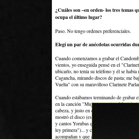
¿Cuáles son –en orden- los tres temas qu
ocupa el último lugar?
Paso. No tengo ordenes preferenciales.
Elegí un par de anécdotas ocurridas dur
Cuando comenzamos a grabar el Candombe 
vientos, yo enseguida pensé en el "Clarine
ubicarlo, no tenía su teléfono y él se había
Cagancha, mirando discos de pasta; me baj
Vuelta" con su maravilloso Clarinete Parla
Cuando estábamos terminando de grabar el
en la canción "Mujeres con Ave María". An
cabeza, y justo en esos días su hermano N
mostró el disco (esa canción en especial), 
y cantos Yorubas que le faltaba para ser lo
ley primera")... y claro que está lleno de 
acompañan y que aparecieron así... Sebas