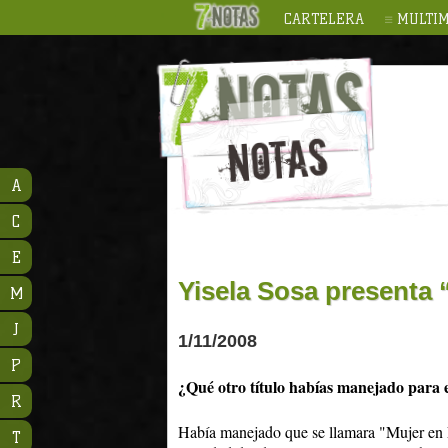
CARTELERA
MULTIM
A
C
E
Yisela Sosa presenta 
M
J
1/11/2008
P
¿Qué otro título habías manejado para e
R
Había manejado que se llamara "Mujer en 
T