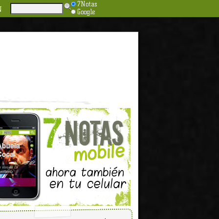
7Notas
N
Google