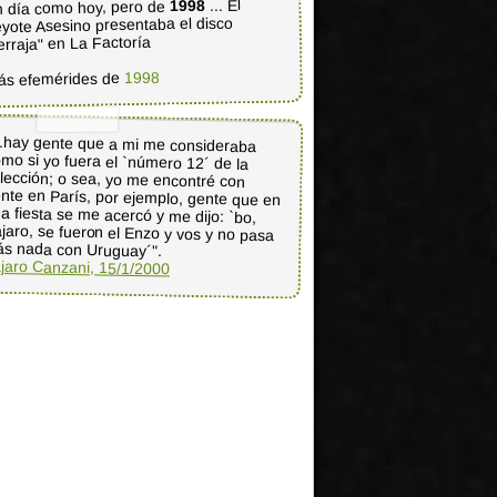
... El
1998
 día como hoy, pero de
yote Asesino presentaba el disco
erraja" en La Factoría
1998
ás efemérides de
..hay gente que a mi me consideraba
mo si yo fuera el `número 12´ de la
lección; o sea, yo me encontré con
nte en París, por ejemplo, gente que en
a fiesta se me acercó y me dijo: `bo,
jaro, se fueron el Enzo y vos y no pasa
s nada con Uruguay´".
jaro Canzani, 15/1/2000