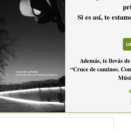
Andrés Arnicho y Sebastián Pereira.
pr
Si es así, te esta
? Fundamente su respuesta.
 trabajo fonográfico, acompañada por gente excelente,
Además, te llevás de
“Cruce de caminos. Con
Músi
 por Álvaro “Mono” Reyes)