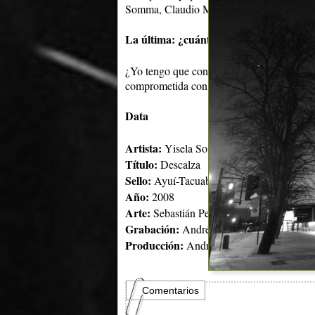
Somma, Claudio Martínez, Martín Manzor, 
La última: ¿cuántas estrellas le darías
¿Yo tengo que contestar esto? Es mi primer
comprometida con la canción nuestra.
Data
Artista:
Yisela Sosa
Título:
Descalza
Sello:
Ayuí-Tacuabe
Año:
2008
Arte:
Sebastián Pereira
Grabación:
Andrés Arnicho (masterizado
Producción:
Andrés Arnicho
Comentarios