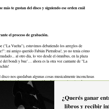
e más te gustan del disco y siguiendo ese orden cuál
ante el proceso de grabación.
("La Vuelta"), estuvimos debatiendo los arreglos de
te!": mi amigo querido Fabián Pietrafesa!, yo no tenía cómo
 mudado... al otro día, lo veo desde el ómnibus, en la plaza
é del bondi y bue’… ahora es la otra voz cantante de "La
nchín!
 disco nos quedaban algunas cosas musicalmente inconclusas
drés Arnicho ya tenía una idea de los arreglos girando en su
icolás también había comenzado a grabar ahí. Andrés le
y con su sabia voz y sus sabias manos le dio el toque de Batas
¿Querés ganar entr
 que es hoy en el disco ("los hermanos sean unidos esa es la
anécdotas de los seres que, como hermanos de la vida, me
libros y recibir i
tián Segarra, Santiago "Coby" Acosta, Eduardo Manzor, Pablo