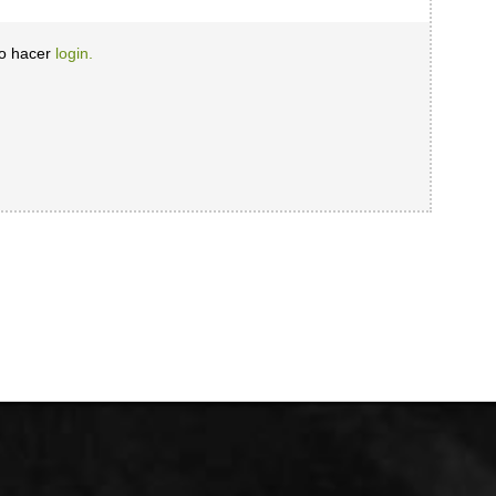
io hacer
login.