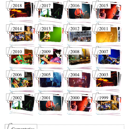
2018
2017
2016
2015
2014
2013
2012
2011
2010
2009
2008
2007
2006
2005
2004
2003
2002
2001
2000
1999
Comentarios