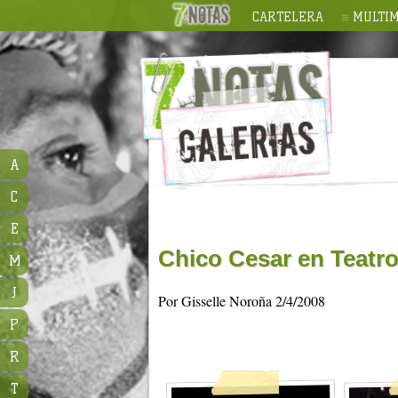
CARTELERA
MULTIM
A
C
E
Chico Cesar en Teatro
M
J
Por Gisselle Noroña 2/4/2008
P
R
T