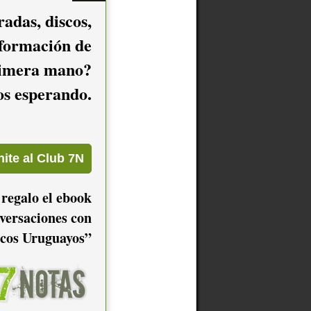
adas, discos,
nformación de
imera mano?
mos esperando.
 regalo el ebook
versaciones con
cos Uruguayos”