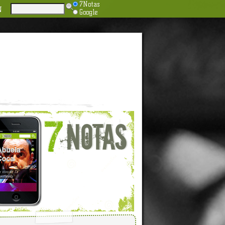
7Notas
N
Google