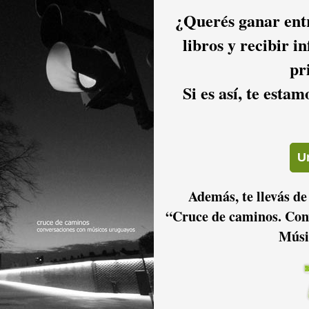
¿Querés ganar entr
libros y recibir i
pr
Si es así, te esta
2016
2015
2014
2011
2010
2009
Además, te llevás de
“Cruce de caminos. Con
Músi
2006
2005
2004
2001
2000
1999