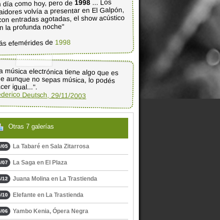
... Los
1998
 día como hoy, pero de
aidores volvía a presentar en El Galpón,
con entradas agotadas, el show acústico
n la profunda noche"
1998
ás efemérides de
a música electrónica tiene algo que es
e aunque no sepas música, lo podés
cer igual...".
derico Deutsch, 29/11/2003
Otras 7 galerías
La Tabaré en Sala Zitarrosa
/05
La Saga en El Plaza
/07
Juana Molina en La Trastienda
/12
Elefante en La Trastienda
/10
Yambo Kenia, Ópera Negra
/06