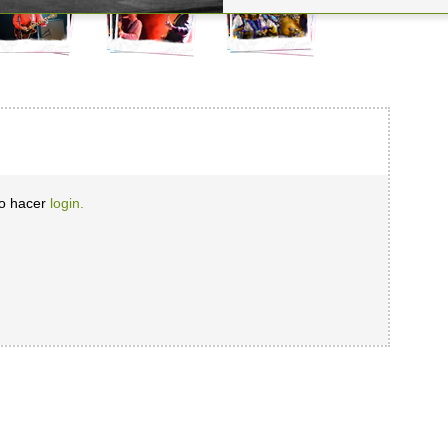
io hacer
login.