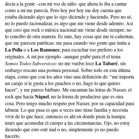
decía a la gente –con mi voz de niño- que ahora lo iba a cantar
como a mí me parecía. Pero hoy por hoy me doy cuenta que
estaba diciendo algo que lo sigo diciendo y haciendo. Pero no sé,
no lo puedo racionalizar, es algo que me viene desde adentro. Así
que creo que rock o música nacional me viene desde siempre; no
lo concibo de otra manera. Es más, hay cosas que me re-calientan,
que me parecen patéticas: me pasa cuando veo gente que imita a
La Polla
Los Ramones
o a
; para escuchar eso prefiero a los
originales. A mí por ejemplo –aunque grabé para él el tema
La Tabaré
Somos Todos Subversivos
- no me vuelve loco
, sin
embargo rescato una postura personal. Sobre todo en esta última
etapa, como que con los años vino una definición de: “me importa
un carajo si le gusta a los guachos o no, hago lo que quiero
hacer”, y me parece bárbaro. Me encantan las letras de Nasser, el
Níquel
rock que hacía
, no la forma de producirse que es otra
cosa. Pero tengo mucho respeto por Nasser, por su capacidad para
laburar. Lo que pasa es que a veces uno tiene familia y necesita
vivir de lo que hace, entonces es ahí en donde pisás la trampa;
tenés que acomodar el cuerpo a las circunstancias. Ojo, no estoy
diciendo que esto esté mal o no, simplemente yo no puedo
hacerlo.