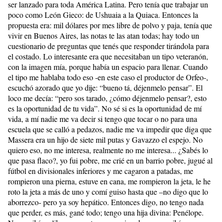
ser lanzado para toda América Latina. Pero tenía que trabajar un
poco como León Gieco: de Ushuaia a la Quiaca. Entonces la
propuesta era: mil dólares por mes libre de polvo y paja, tenía que
vivir en Buenos Aires, las notas te las atan todas; hay todo un
cuestionario de preguntas que tenés que responder tirándola para
el costado. Lo interesante era que necesitaban un tipo veteranón,
con la imagen mía, porque había un espacio para llenar. Cuando
el tipo me hablaba todo eso -en este caso el productor de Orfeo-,
escuchó azorado que yo dije: “bueno tá, déjenmelo pensar”. El
loco me decía: “pero sos tarado, ¿cómo déjenmelo pensar?, esto
es la oportunidad de tu vida”. No sé si es la oportunidad de mí
vida, a mí nadie me va decir si tengo que tocar o no para una
escuela que se calló a pedazos, nadie me va impedir que diga que
Massera era un hijo de siete mil putas y Gavazzo el espejo. No
quiero eso, no me interesa, realmente no me interesa... ¿Sabés lo
que pasa flaco?, yo fui pobre, me crié en un barrio pobre, jugué al
fútbol en divisionales inferiores y me cagaron a patadas, me
rompieron una pierna, estuve en cana, me rompieron la jeta, le he
roto la jeta a más de uno y comí guiso hasta que –no digo que lo
aborrezco- pero ya soy hepático. Entonces digo, no tengo nada
que perder, es más, gané todo; tengo una hija divina: Penélope.