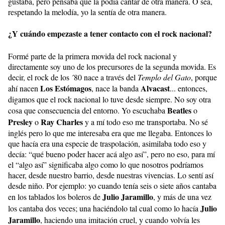
gustaba, pero pensaba que la podía cantar de otra manera. O sea,
respetando la melodía, yo la sentía de otra manera.
¿Y cuándo empezaste a tener contacto con el rock nacional?
Formé parte de la primera movida del rock nacional y
directamente soy uno de los precursores de la segunda movida. Es
decir, el rock de los ´80 nace a través del
Templo del Gato
, porque
Los Estómagos
Alvacast
ahí nacen
, nace la banda
... entonces,
digamos que el rock nacional lo tuve desde siempre. No soy otra
Beatles
cosa que consecuencia del entorno. Yo escuchaba
o
Presley
Ray Charles
o
y a mí todo eso me transportaba. No sé
inglés pero lo que me interesaba era que me llegaba. Entonces lo
que hacía era una especie de traspolación, asimilaba todo eso y
decía: “qué bueno poder hacer acá algo así”, pero no eso, para mí
el “algo así” significaba algo como lo que nosotros podríamos
hacer, desde nuestro barrio, desde nuestras vivencias. Lo sentí así
desde niño. Por ejemplo: yo cuando tenía seis o siete años cantaba
Julio Jaramillo
en los tablados los boleros de
, y más de una vez
Julio
los cantaba dos veces; una haciéndolo tal cual como lo hacía
Jaramillo
, haciendo una imitación cruel, y cuando volvía les