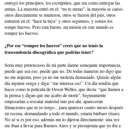
entregó los principios, los escrúpulos, que era como entregar las
armas. La mayoría entró en el: “no te metas”, la mayoría se cansó,
otros directamente se murieron, otros se fueron del país, otros
entraron en el: “hacé la tuya” y otros seguimos, y somos los
rompe huevos. Pero está bueno, mi misión en este mundo es
romper los huevos.
¿Por ese “romper los huevos” creés que no tenés la
trascendencia discográfica que podrías tener?
Sería muy pretencioso de mi parte darme semejante importancia,
puede que sea eso, puede que no. De todas maneras no digo que
no me importa, pero ya no me molesta demasiado. Quizás algún
día alguien venga y diga: “me interesa eso”. Un día tendría que
hacer como la película de Orson Welles, que decía: “que llamen a
la prensa y digan que me acabo de morir”. Seguramente
empezarían a rescatar material mío por ahí, aparecerán
filmaciones que ni yo tengo... para aparecer cuatro meses después
en escena, demandando a todo el mundo, estaría bárbaro (risas).
No sé si es por eso, además me lo dijeron directamente: una vez
me iban a llevar para Buenos Aires y se presuponía que yo iba a