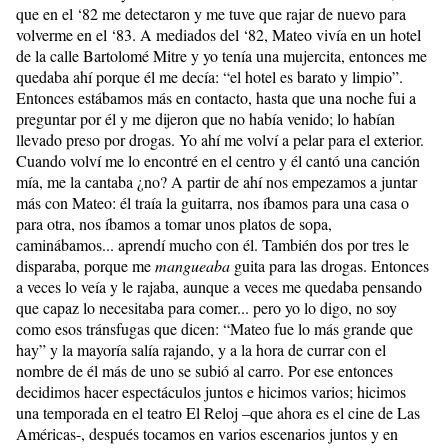
que en el ‘82 me detectaron y me tuve que rajar de nuevo para
volverme en el ‘83. A mediados del ‘82, Mateo vivía en un hotel
de la calle Bartolomé Mitre y yo tenía una mujercita, entonces me
quedaba ahí porque él me decía: “el hotel es barato y limpio”.
Entonces estábamos más en contacto, hasta que una noche fui a
preguntar por él y me dijeron que no había venido; lo habían
llevado preso por drogas. Yo ahí me volví a pelar para el exterior.
Cuando volví me lo encontré en el centro y él cantó una canción
mía, me la cantaba ¿no? A partir de ahí nos empezamos a juntar
más con Mateo: él traía la guitarra, nos íbamos para una casa o
para otra, nos íbamos a tomar unos platos de sopa,
caminábamos... aprendí mucho con él. También dos por tres le
disparaba, porque me
mangueaba
guita para las drogas. Entonces
a veces lo veía y le rajaba, aunque a veces me quedaba pensando
que capaz lo necesitaba para comer... pero yo lo digo, no soy
como esos tránsfugas que dicen: “Mateo fue lo más grande que
hay” y la mayoría salía rajando, y a la hora de currar con el
nombre de él más de uno se subió al carro. Por ese entonces
decidimos hacer espectáculos juntos e hicimos varios; hicimos
una temporada en el teatro El Reloj –que ahora es el cine de Las
Américas-, después tocamos en varios escenarios juntos y en