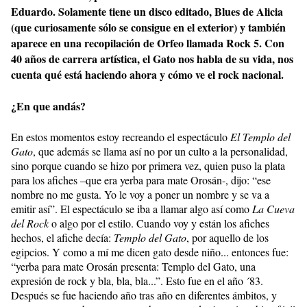
Eduardo. Solamente tiene un disco editado, Blues de Alicia
(que curiosamente sólo se consigue en el exterior) y también
aparece en una recopilación de Orfeo llamada Rock 5. Con
40 años de carrera artística, el Gato nos habla de su vida, nos
cuenta qué está haciendo ahora y cómo ve el rock nacional.
¿En que andás?
En estos momentos estoy recreando el espectáculo
El Templo del
Gato
, que además se llama así no por un culto a la personalidad,
sino porque cuando se hizo por primera vez, quien puso la plata
para los afiches –que era yerba para mate Orosán-, dijo: “ese
nombre no me gusta. Yo le voy a poner un nombre y se va a
emitir así”. El espectáculo se iba a llamar algo así como
La Cueva
del Rock
o algo por el estilo. Cuando voy y están los afiches
hechos, el afiche decía:
Templo del Gato
, por aquello de los
egipcios. Y como a mí me dicen gato desde niño... entonces fue:
“yerba para mate Orosán presenta: Templo del Gato, una
expresión de rock y bla, bla, bla...”. Esto fue en el año ´83.
Después se fue haciendo año tras año en diferentes ámbitos, y