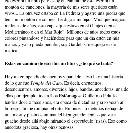
No escribí un libro pero estoy en camino de eso, escribí un
montón de canciones, la mayoría de mis seres queridos están
vivos... La otra vez estaba en La Pedrera y agarré una piedra que
tenía un montón de colores. Le digo a mi hija: “Mirá que mágico,
millones de años, esto capaz que estuvo en el Ganjes o en el
Mediterráneo o en el Mar Rojo”. Millones de años todos estos
colores pintándose y haciéndose para que un día estén en mis
manos y yo lo pueda percibir; soy Gardel, si me quejo es de
marica.
Estás en camino de escribir un libro, ¿de qué se trata?
Hay un compendio de cuentos y paralelo a eso hay una historia
de lo que fue
Templo del Gato
. Es decir, encuentros,
desencuentros, amores, divorcios, hijos, bandas, anécdotas; una de
Los Estómagos
ellas por ejemplo: tocan
, Guillermo Peluffo
tendría doce o trece años, era época de dictadura y si lo veían al
borrego ahí me rompían el orto. Entonces lo metimos debajo de
una mesa y pusimos un mantel bien grande; tenías que ver al
guacho desde allá abajo mirando el espectáculo (risas). Eso como
anécdota graciosa, hay otras penosas.