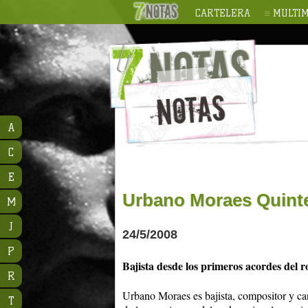
CARTELERA
MULTIM
A
C
E
Urbano Moraes Quinte
M
J
24/5/2008
P
Bajista desde los primeros acordes del r
R
Urbano Moraes es bajista, compositor y can
T