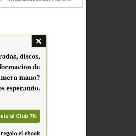
adas, discos,
nformación de
imera mano?
mos esperando.
 regalo el ebook