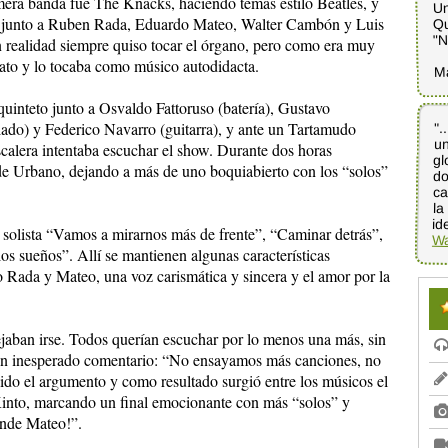
mera banda fue The Knacks, haciendo temas estilo Beatles, y
Un
Qu
to junto a Ruben Rada, Eduardo Mateo, Walter Cambón y Luis
"N
realidad siempre quiso tocar el órgano, pero como era muy
rato y lo tocaba como músico autodidacta.
M
quinteto junto a Osvaldo Fattoruso (batería), Gustavo
ado) y Federico Navarro (guitarra), y ante un Tartamudo
".
u
g
do
ca
l
calera intentaba escuchar el show. Durante dos horas
 de Urbano, dejando a más de uno boquiabierto con los “solos”
id
 solista “Vamos a mirarnos más de frente”, “Caminar detrás”,
Wa
os sueños”. Allí se mantienen algunas características
Rada y Mateo, una voz carismática y sincera y el amor por la
ejaban irse. Todos querían escuchar por lo menos una más, sin
 un inesperado comentario: “No ensayamos más canciones, no
ido el argumento y como resultado surgió entre los músicos el
 Kinto, marcando un final emocionante con más “solos” y
ande Mateo!”.