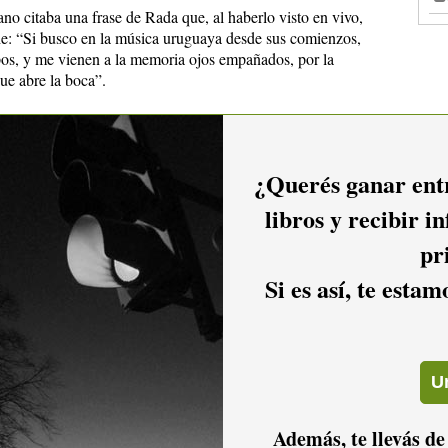
o citaba una frase de Rada que, al haberlo visto en vivo,
e: “Si busco en la música uruguaya desde sus comienzos,
pos, y me vienen a la memoria ojos empañados, por la
ue abre la boca”.
¿Querés ganar entr
libros y recibir i
pr
Si es así, te esta
or la musica de Urbano ,referente absoluto de la historia del rock
io hacer
login.
Además, te llevás de