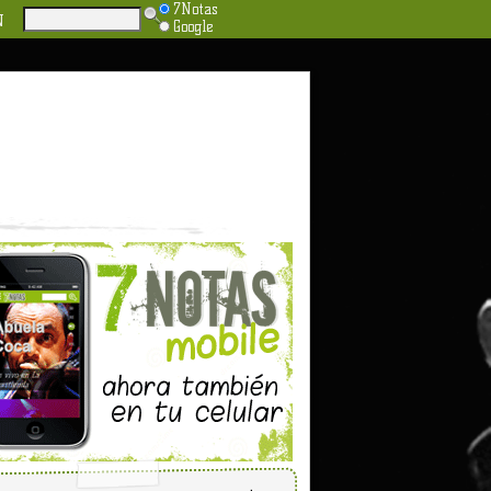
7Notas
N
Google