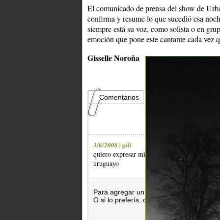
El comunicado de prensa del show de Urban
confirma y resume lo que sucedió esa noch
siempre está su voz, como solista o en gru
emoción que pone este cantante cada vez q
Gisselle Noroña
Comentarios
3/6/2008 | gili
quiero expresar mi mas profunda admiracion p
uruguayo
Para agregar un comentario es necesar
O si lo preferís, con
Facebook