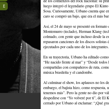
de los comienzos del rock nacional: su pri
luego integró el legendario grupo El Kin
E
Sosa. Curiosamente, Urbano cuenta que en 
caro se compró un bajo, que era el más ba
Así, el 24 de mayo se presentó en formato 
Montemurro (teclado), Herman Klang (tecl
colmado, con gente que incluso desde la es
repasaron canciones de los discos solistas
ejecutados por cada uno de los integrantes.
En su trayectoria, Urbano ha editado como
“He nacido frente al mar” y “Desde todos l
compartidas con compañeros de ruta, como 
música brasileña y el candombe.
Al culminar el show, los aplausos no los d
embargo, el bajista hizo, como respuesta,
tenemos más”. Pero la gente no dio por vál
despedirse con “Yo volveré por ti”, de El
cerrado por Urbano al exclamar: “¡Qué gr