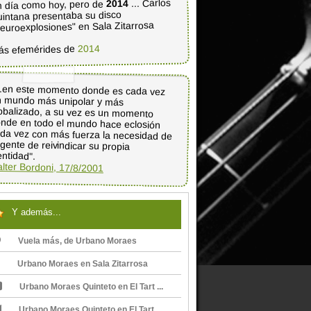
... Carlos
2014
 día como hoy, pero de
intana presentaba su disco
euroexplosiones" en Sala Zitarrosa
2014
ás efemérides de
..en este momento donde es cada vez
n mundo más unipolar y más
lobalizado, a su vez es un momento
nde en todo el mundo hace eclosión
da vez con más fuerza la necesidad de
a gente de reivindicar su propia
entidad".
lter Bordoni, 17/8/2001
Y además...
Vuela más, de Urbano Moraes
Urbano Moraes en Sala Zitarrosa
Urbano Moraes Quinteto en El Tart ...
Urbano Moraes Quinteto en El Tart ...