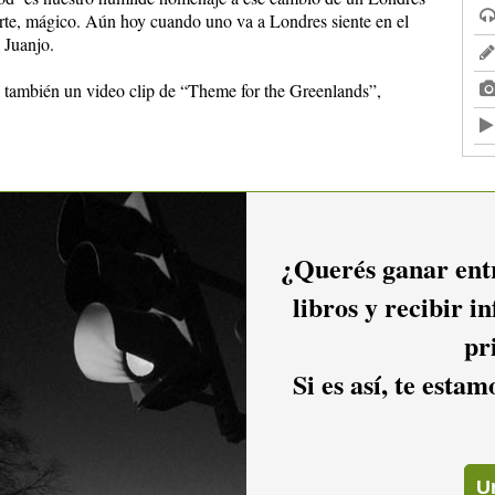
 arte, mágico. Aún hoy cuando uno va a Londres siente en el
 Juanjo.
e también un video clip de “Theme for the Greenlands”,
¿Querés ganar entr
libros y recibir i
pr
io hacer
login.
Si es así, te esta