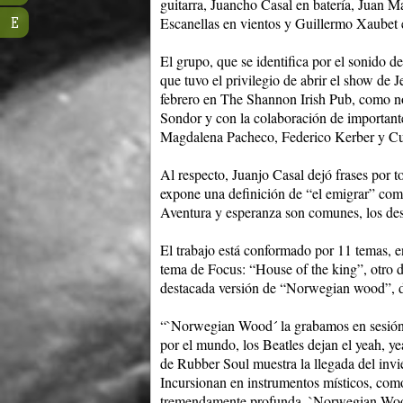
guitarra, Juancho Casal en batería, Juan M
Escanellas en vientos y Guillermo Xaubet e
E
El grupo, que se identifica por el sonido d
que tuvo el privilegio de abrir el show de J
febrero en The Shannon Irish Pub, como no
Sondor y con la colaboración de importan
Magdalena Pacheco, Federico Kerber y Cu
Al respecto, Juanjo Casal dejó frases por t
expone una definición de “el emigrar” com
Aventura y esperanza son comunes, los dest
El trabajo está conformado por 11 temas, 
tema de Focus: “House of the king”, otro d
destacada versión de “Norwegian wood”, d
“`Norwegian Wood´ la grabamos en sesión t
por el mundo, los Beatles dejan el yeah, ye
de Rubber Soul muestra la llegada del invier
Incursionan en instrumentos místicos, como
tremendamente profunda. `Norwegian Wood