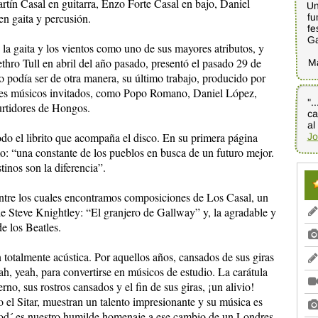
artín Casal en guitarra, Enzo Forte Casal en bajo, Daniel
Un
fu
n gaita y percusión.
fe
G
e la gaita y los vientos como uno de sus mayores atributos, y
M
ethro Tull en abril del año pasado, presentó el pasado 29 de
 podía ser de otra manera, su último trabajo, producido por
tes músicos invitados, como Popo Romano, Daniel López,
".
ca
rtidores de Hongos.
al
odo el librito que acompaña el disco. En su primera página
Jo
o: “una constante de los pueblos en busca de un futuro mejor.
inos son la diferencia”.
entre los cuales encontramos composiciones de Los Casal, un
e Steve Knightley: “El granjero de Gallway” y, la agradable y
e los Beatles.
otalmente acústica. Por aquellos años, cansados de sus giras
ah, yeah, para convertirse en músicos de estudio. La carátula
no, sus rostros cansados y el fin de sus giras, ¡un alivio!
 el Sitar, muestran un talento impresionante y su música es
´ es nuestro humilde homenaje a ese cambio de un Londres