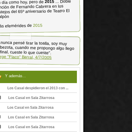
... Doble
2015
 día como hoy, pero de
nción de Fernando Cabrera en los
stejos del 65º aniversario de Teatro El
alpón
2015
ás efemérides de
..nunca pensé tirar la toalla, soy muy
bezota, cuando me propongo algo llego
 final, cueste lo que cueste".
rge "Flaco" Barral, 4/7/2005
Y además...
Los Casal despidieron el 2013 con ...
Los Casal en Sala Zitarrosa
Los Casal en Sala Zitarrosa
Los Casal en Sala Zitarrosa
Los Casal en Sala Zitarrosa