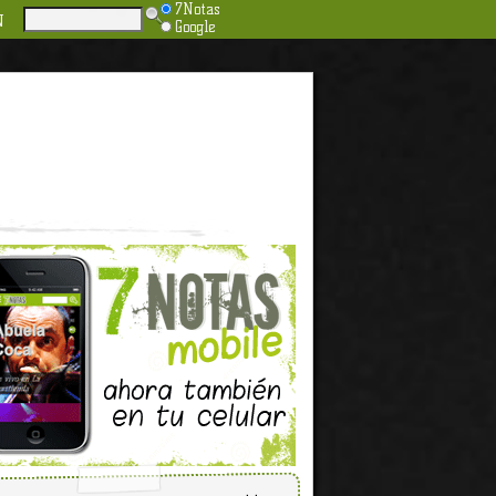
7Notas
N
Google