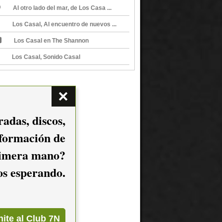
Al otro lado del mar, de Los Casa ...
Los Casal, Al encuentro de nuevos ...
Los Casal en The Shannon
Los Casal, Sonido Casal
adas, discos,
nformación de
imera mano?
mos esperando.