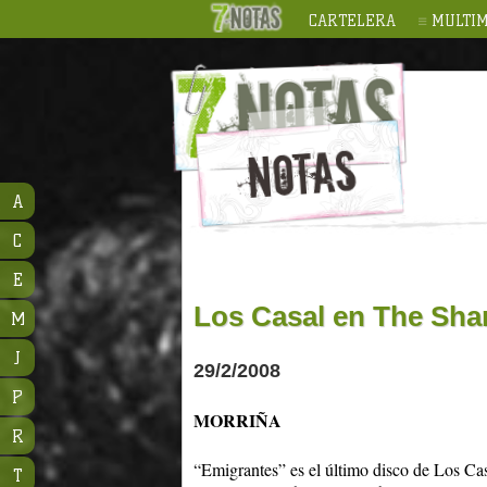
CARTELERA
MULTIM
A
C
E
Los Casal en The Sh
M
J
29/2/2008
P
MORRIÑA
R
“Emigrantes” es el último disco de Los Ca
T