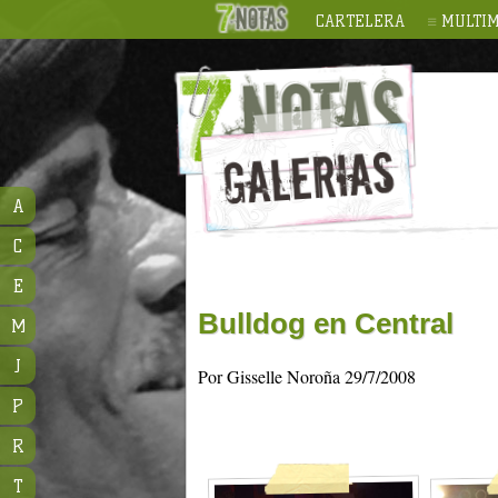
CARTELERA
MULTIM
A
C
E
Bulldog en Central
M
J
Por Gisselle Noroña 29/7/2008
P
R
T