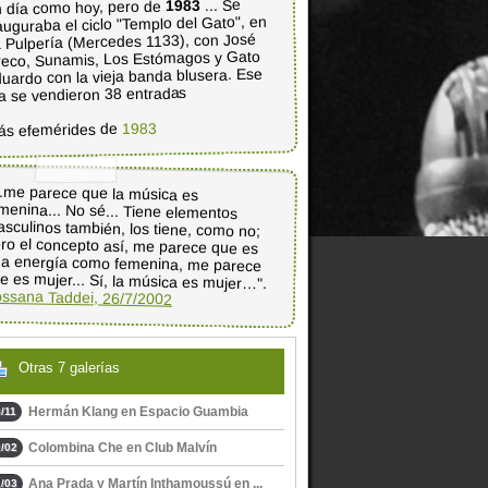
... Se
1983
 día como hoy, pero de
auguraba el ciclo "Templo del Gato", en
 Pulpería (Mercedes 1133), con José
eco, Sunamis, Los Estómagos y Gato
uardo con la vieja banda blusera. Ese
a se vendieron 38 entradas
1983
ás efemérides de
..me parece que la música es
menina... No sé... Tiene elementos
sculinos también, los tiene, como no;
ro el concepto así, me parece que es
a energía como femenina, me parece
e es mujer... Sí, la música es mujer…".
ssana Taddei, 26/7/2002
Otras 7 galerías
Hermán Klang en Espacio Guambia
/11
Colombina Che en Club Malvín
/02
Ana Prada y Martín Inthamoussú en ...
/03