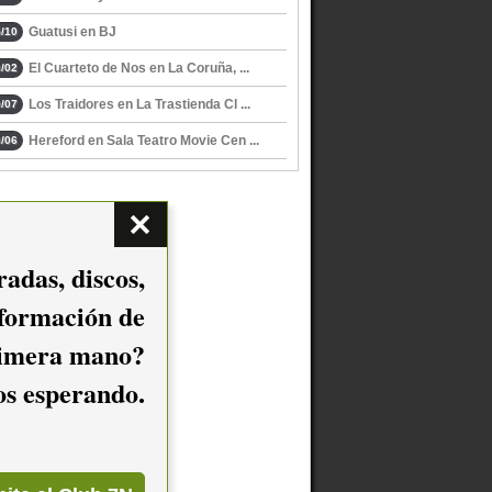
Guatusi en BJ
/10
El Cuarteto de Nos en La Coruña, ...
/02
Los Traidores en La Trastienda Cl ...
/07
Hereford en Sala Teatro Movie Cen ...
/06
adas, discos,
nformación de
imera mano?
mos esperando.