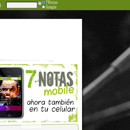
7Notas
N
Google