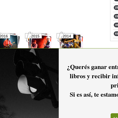
25
23
30
03
2016
2015
2014
2011
2010
2009
¿Querés ganar entr
libros y recibir i
pr
2006
2005
2004
Si es así, te esta
2001
2000
1999