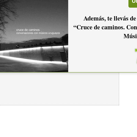
Además, te llevás de
“Cruce de caminos. Con
Músi
io hacer
login.