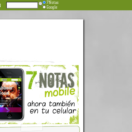
7Notas
N
Google