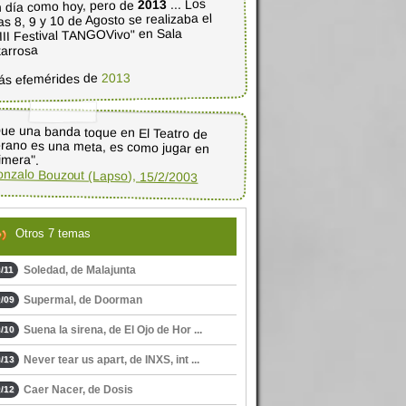
... Los
2013
 día como hoy, pero de
as 8, 9 y 10 de Agosto se realizaba el
III Festival TANGOVivo" en Sala
tarrosa
2013
ás efemérides de
ue una banda toque en El Teatro de
rano es una meta, es como jugar en
imera".
nzalo Bouzout (Lapso), 15/2/2003
Otros 7 temas
Soledad, de Malajunta
/11
Supermal, de Doorman
/09
Suena la sirena, de El Ojo de Hor ...
/10
Never tear us apart, de INXS, int ...
/13
Caer Nacer, de Dosis
/12