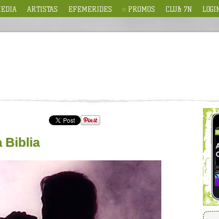
EDIA
ARTISTAS
EFEMERIDES
PROMOS
CLUB 7N
LOGI
 Biblia