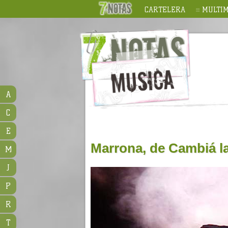
CARTELERA
MULTIM
A
C
E
Marrona, de Cambiá la
M
J
P
R
T