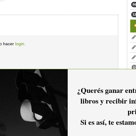
06
12
io hacer
login.
¿Querés ganar entr
libros y recibir i
pr
Si es así, te esta