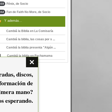
Fénix, de Socio
/15
Fan de Faith No More, de Socio
/12
Y además...
Cambiá la Biblia en La Comisaría
Cambiá la biblia, las cosas por s ...
Cambiá la biblia presenta "Algún ...
Cambiá la biblia en Pachamama
adas, discos,
nformación de
imera mano?
mos esperando.