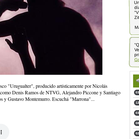
Un
dí
"V
Zi
M
"Q
Ve
pr
Go
sco "Urugualter", producido artísticamente por Nicolás
dos como Denis Ramos de NTVG, Alejandro Piccone y Santiago
03
iros y Gustavo Montemurro. Escuchá "Marrona"...
12
03
08
02