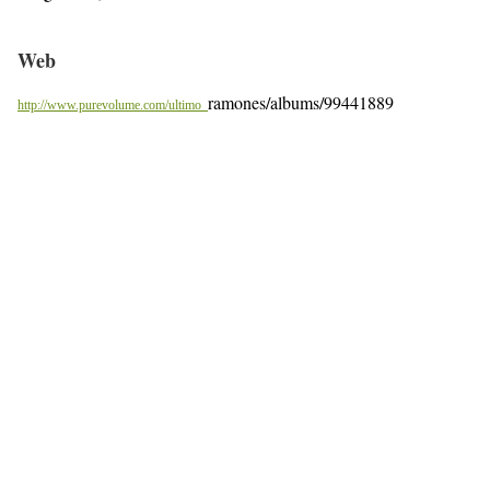
Web
ramones/albums/99441889
http://www.purevolume.com/ultimo_