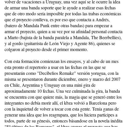
volver de vacaciones a Uruguay, una vez aquí se le ocurre la idea
de armar una banda soporte que le ayude a realizar esas fechas
que de otro modo sería imposible por todas las trabas económicas
que el proyecto conlleva, es por eso que contacta a Andrés,
(batero de Mandala Punk entre otras bandas) para empezar a
armar el proyecto, quien a su vez por su afinidad personal contacta
a Marto (bajista de la banda paralela a Mandala, The Beerbellies),
y al gordo (guitarrista de León Viejo y Agente 86), quienes se
colgaron al proyecto desde el primer momento.
Con esta formación comienzan los ensayos, y al cabo de un mes
esta pronto el repertorio a usar en las fechas en las que se
presentarán como "Decibelios Remake" versión yorugua, con la
misma se presentaron durante diciembre, enero y marzo del 2007
en Chile, Argentina y Uruguay en una mini gira de
aproximadamente 10 fechas. Una vez culminada la gira, la banda
se encuentra con que quiere más, la magia que se generó entre los
integrantes no debía morir allí, el kbza volvió a Barcelona pero
con la inquietud de volver a tocar con esta gente. Tenía ganas de
generar una idea que los reagrupara, que los hiciera participes a
todos, parte de su génesis, entonces básandose en la novela inédita
"El último de los Ramones", el kbza cranea el proyecto que hoy