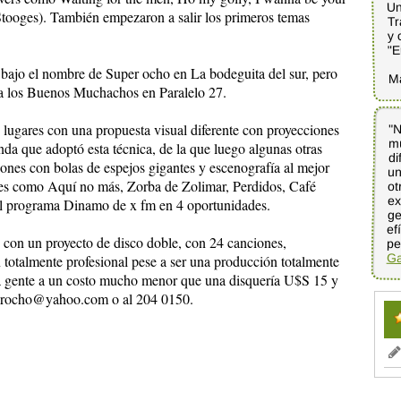
Un
Stooges). También empezaron a salir los primeros temas
Tr
y 
"E
 bajo el nombre de Super ocho en La bodeguita del sur, pero
M
 a los Buenos Muchachos en Paralelo 27.
s lugares con una propuesta visual diferente con proyecciones
"N
mú
di
un
ot
ex
g
e
nda que adoptó esta técnica, de la que luego algunas otras
ones con bolas de espejos gigantes y escenografía al mejor
es como Aquí no más, Zorba de Zolimar, Perdidos, Café
el programa Dinamo de x fm en 4 oportunidades.
 con un proyecto de disco doble, con 24 canciones,
pe
Ga
totalmente profesional pese a ser una producción totalmente
la gente a un costo mucho menor que una disquería U$S 15 y
uperocho@yahoo.com o al 204 0150.