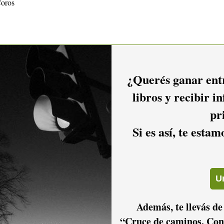
Coros
¿Querés ganar entr
libros y recibir i
pr
Si es así, te esta
Además, te llevás de
“Cruce de caminos. Con