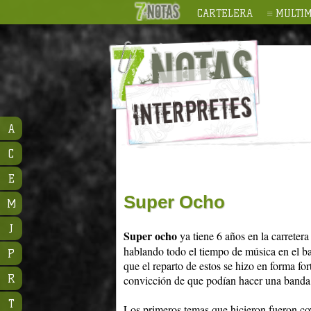
CARTELERA
MULTIM
A
C
E
Super Ocho
M
J
Super ocho
ya tiene 6 años en la carret
hablando todo el tiempo de música en el b
P
que el reparto de estos se hizo en forma fo
R
convicción de que podían hacer una banda,
T
Los primeros temas que hicieron fueron co