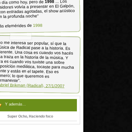
... Los
1998
 día como hoy, pero de
aidores volvía a presentar en El Galpón,
con entradas agotadas, el show acústico
n la profunda noche"
1998
ás efemérides de
o me interesa ser popular, sí que la
sica de Radical pase a la historia. Es
ferente. Una cosa es cuando vos hacés
a traza en la historia de la música. Y
ra es cuando vos tuviste una sobre
posición mediática, tocaste para mucha
ente y estás en el tapete. Eso es
fímero; lo que queremos es
rmanente".
briel Brikman (Radical), 27/1/2007
Y además...
Super Ocho, Haciendo foco