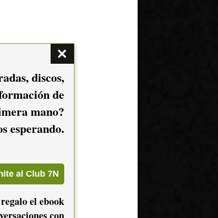
adas, discos,
nformación de
imera mano?
mos esperando.
 regalo el ebook
versaciones con