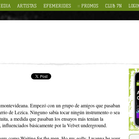
EDIA
ARTISTAS
EFEMERIDES
PROMOS
CLUB 7N
LOGI
era montevideana. Empezó con un grupo de amigos que pasaban
arrio de Lezica. Ninguno sabía tocar ningún instrumento o sea
rtuita, a medida que pasaban los ensayos más tenían la
 influenciados básicamente por la Velvet underground.
vers como Waiting for the men, Ho my golly, I wanna be your