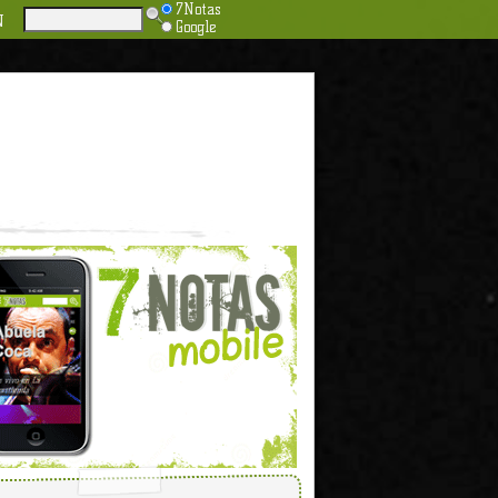
7Notas
N
Google