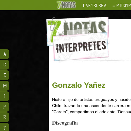
CARTELERA
MULTIM
A
C
E
Gonzalo Yañez
M
J
Nieto e hijo de artistas uruguayos y naci
Chile, trazando una ascendente carrera mus
P
"Careta", compartimos el adelanto "Despué
R
Discografía
T