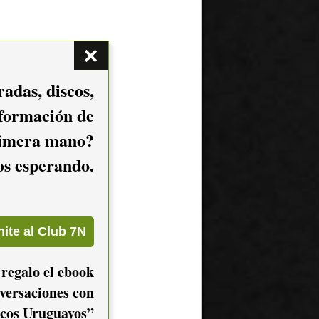
adas, discos,
nformación de
imera mano?
mos esperando.
 regalo el ebook
versaciones con
cos Uruguayos”