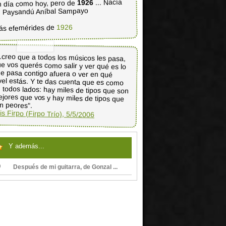
... Nacía
1926
 día como hoy, pero de
 Paysandú Aníbal Sampayo
1926
ás efemérides de
..creo que a todos los músicos les pasa,
e vos querés como salir y ver qué es lo
ue pasa contigo afuera o ver en qué
vel estás. Y te das cuenta que es como
 todos lados: hay miles de tipos que son
jores que vos y hay miles de tipos que
n peores".
is Firpo (Firpo Trío), 5/5/2006
Y además...
Después de mi guitarra, de Gonzal ...