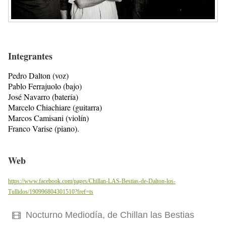
Integrantes
Pedro Dalton (voz)
Pablo Ferrajuolo (bajo)
José Navarro (batería)
Marcelo Chiachiare (guitarra)
Marcos Camisani (violín)
Franco Varise (piano).
Web
https://www.facebook.com/pages/Chillan-LAS-Bestias-de-Dalton-los-
Tullidos/190996804301510?fref=ts
Nocturno Mediodía, de Chillan las Bestias