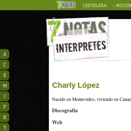
CARTELERA
MULTIM
A
C
E
Charly López
M
J
Nacido en Montevideo, viviendo en Canadá
P
Discografía
R
Web
T