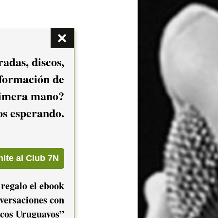
adas, discos,
nformación de
imera mano?
mos esperando.
 regalo el ebook
versaciones con
cos Uruguayos”