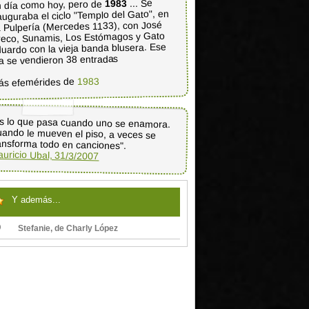
... Se
1983
 día como hoy, pero de
auguraba el ciclo "Templo del Gato", en
 Pulpería (Mercedes 1133), con José
eco, Sunamis, Los Estómagos y Gato
uardo con la vieja banda blusera. Ese
a se vendieron 38 entradas
1983
ás efemérides de
s lo que pasa cuando uno se enamora.
ando le mueven el piso, a veces se
ansforma todo en canciones".
uricio Ubal, 31/3/2007
Y además...
Stefanie, de Charly López