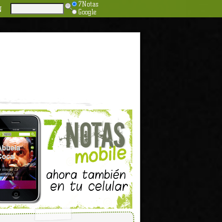
7Notas
N
Google