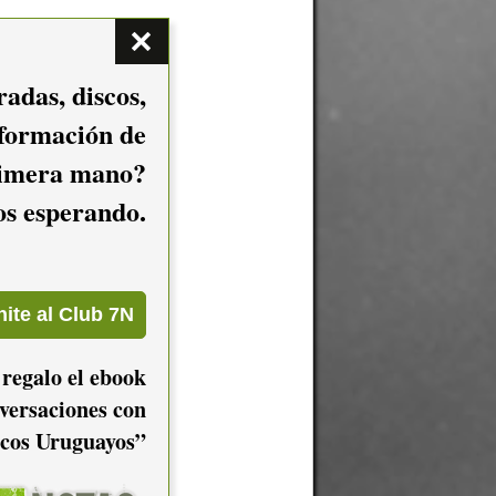
adas, discos,
nformación de
imera mano?
mos esperando.
 regalo el ebook
versaciones con
cos Uruguayos”