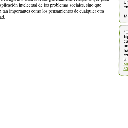
Un
licación intelectual de los problemas sociales, sino que
en
 tan importantes como los pensamientos de cualquier otra
M
ad.
"E
hi
cu
u
ha
es
la
Ma
30