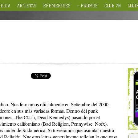
EDIA
ARTISTAS
EFEMERIDES
PROMOS
CLUB 7N
LOGI
ico. Nos formamos oficialmente en Setiembre del 2000.
rdcore en sus más variadas formas. Dentro del punk
amones, The Clash, Dead Kennedys) pasando por el
vimiento californiano (Bad Religion, Pennywise, Nofx).
 under de Sudamérica. Si tuviéramos que asimilar nuestra
d Religión. Nuestras letras generalmente reflejan lo que pasa