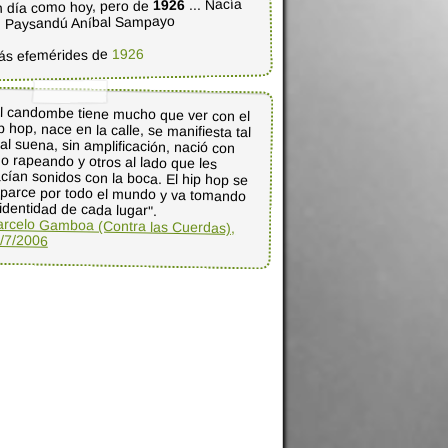
... Nacía
1926
 día como hoy, pero de
 Paysandú Aníbal Sampayo
1926
ás efemérides de
l candombe tiene mucho que ver con el
p hop, nace en la calle, se manifiesta tal
al suena, sin amplificación, nació con
no rapeando y otros al lado que les
cían sonidos con la boca. El hip hop se
parce por todo el mundo y va tomando
 identidad de cada lugar".
rcelo Gamboa (Contra las Cuerdas),
/7/2006