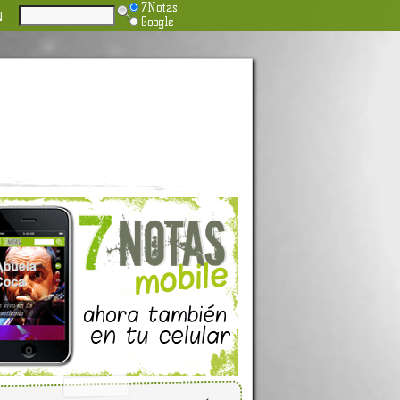
7Notas
N
Google