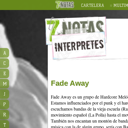
CARTELERA
MULTIM
A
C
E
Fade Away
M
J
Fade Away es un grupo de Hardcore Melód
Estamos influenciados por el punk y el ha
P
escuchamos bandas de la vieja escuela (R
movimiento español (La Polla) hasta el mo
R
También nos encantan un montón de bandas
T
música con la de algún grupo, sería con Ba