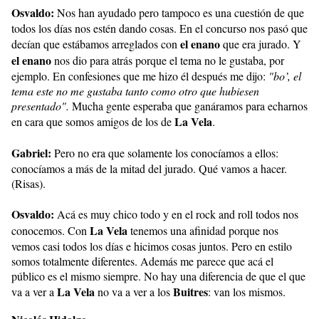
Osvaldo:
Nos han ayudado pero tampoco es una cuestión de que
todos los días nos estén dando cosas. En el concurso nos pasó que
el enano
decían que estábamos arreglados con
que era jurado. Y
el enano
nos dio para atrás porque el tema no le gustaba, por
ejemplo. En confesiones que me hizo él después me dijo:
"bo’, el
tema este no me gustaba tanto como otro que hubiesen
presentado".
Mucha gente esperaba que ganáramos para echarnos
La Vela
en cara que somos amigos de los de
.
Gabriel:
Pero no era que solamente los conocíamos a ellos:
conocíamos a más de la mitad del jurado. Qué vamos a hacer.
(Risas).
Osvaldo:
Acá es muy chico todo y en el rock and roll todos nos
La
Vela
conocemos. Con
tenemos una afinidad porque nos
vemos casi todos los días e hicimos cosas juntos. Pero en estilo
somos totalmente diferentes. Además me parece que acá el
público es el mismo siempre. No hay una diferencia de que el que
La Vela
Buitres
va a ver a
no va a ver a los
: van los mismos.