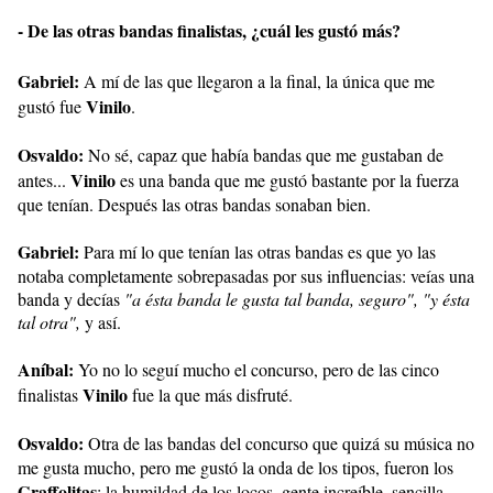
- De las otras bandas finalistas, ¿cuál les gustó más?
Gabriel:
A mí de las que llegaron a la final, la única que me
Vinilo
gustó fue
.
Osvaldo:
No sé, capaz que había bandas que me gustaban de
Vinilo
antes...
es una banda que me gustó bastante por la fuerza
que tenían. Después las otras bandas sonaban bien.
Gabriel:
Para mí lo que tenían las otras bandas es que yo las
notaba completamente sobrepasadas por sus influencias: veías una
banda y decías
"a ésta banda le gusta tal banda, seguro", "y ésta
tal otra",
y así.
Aníbal:
Yo no lo seguí mucho el concurso, pero de las cinco
Vinilo
finalistas
fue la que más disfruté.
Osvaldo:
Otra de las bandas del concurso que quizá su música no
me gusta mucho, pero me gustó la onda de los tipos, fueron los
Graffolitas
: la humildad de los locos, gente increíble, sencilla,