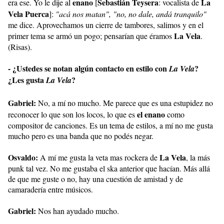
enano
Sebastián Teysera
La
era ese. Yo le dije al
[
: vocalista de
Vela Puerca
]:
"acá nos matan",
"no, no dale, andá tranquilo"
me dice. Aprovechamos un cierre de tambores, salimos y en el
La Vela
primer tema se armó un pogo; pensarían que éramos
.
(Risas).
- ¿Ustedes se notan algún contacto en estilo con
?
La Vela
¿Les gusta
?
La Vela
Gabriel:
No, a mí no mucho. Me parece que es una estupidez no
el enano
reconocer lo que son los locos, lo que es
como
compositor de canciones. Es un tema de estilos, a mí no me gusta
mucho pero es una banda que no podés negar.
Osvaldo:
La Vela
A mí me gusta la veta mas rockera de
, la más
punk tal vez. No me gustaba el ska anterior que hacían. Más allá
de que me guste o no, hay una cuestión de amistad y de
camaradería entre músicos.
Gabriel:
Nos han ayudado mucho.