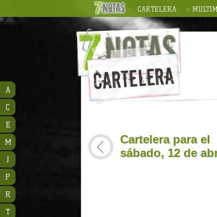
CARTELERA
MULTIM
A
C
E
Cartelera para el
M
sábado, 12 de abr
J
P
R
T