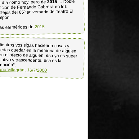
... Doble
2015
 día como hoy, pero de
nción de Fernando Cabrera en los
stejos del 65º aniversario de Teatro El
alpón
2015
ás efemérides de
ientras vos sigas haciendo cosas y
edas quedar en la memoria de alguien
en el afecto de alguien, eso ya es super
otivo y trascendente, esa es la
tención".
rio Villagrán, 16/7/2000