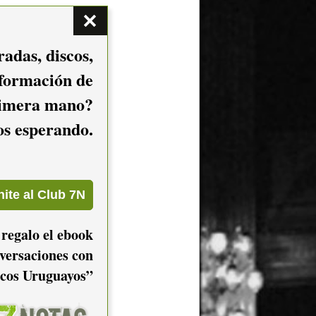
adas, discos,
nformación de
imera mano?
mos esperando.
 regalo el ebook
versaciones con
cos Uruguayos”