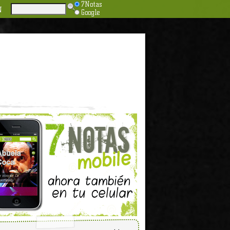
7Notas
N
Google