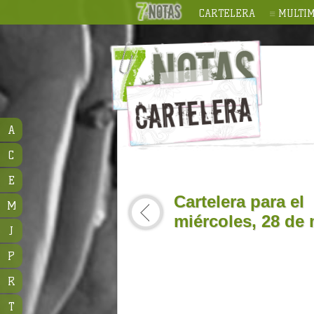
CARTELERA
MULTIM
A
C
E
Cartelera para el
M
miércoles, 28 de
J
P
R
T