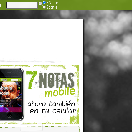
7Notas
N
Google