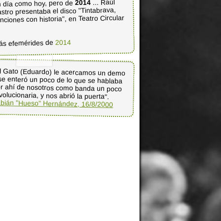
... Raúl
2014
 día como hoy, pero de
stro presentaba el disco "Tintabrava,
nciones con historia", en Teatro Circular
2014
ás efemérides de
l Gato (Eduardo) le acercamos un demo
se enteró un poco de lo que se hablaba
r ahí de nosotros como banda un poco
volucionaria, y nos abrió la puerta".
bián "Hueso" Hernández, 16/8/2000