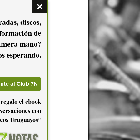
adas, discos,
nformación de
imera mano?
mos esperando.
 regalo el ebook
versaciones con
cos Uruguayos”